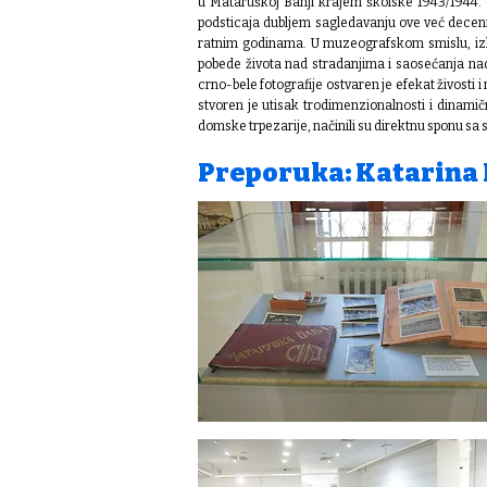
u Mataruškoj Banji krajem školske 1943/1944.
podsticaja dubljem sagledavanju ove već decen
ratnim godinama.
U muzeografskom smislu, izl
pobede života nad stradanjima i saosećanja na
crno-bele fotografije ostvaren je efekat živosti i
stvoren je utisak trodimenzionalnosti i dinamič
domske trpezarije, načinili su direktnu sponu 
Preporuka: Katarina 