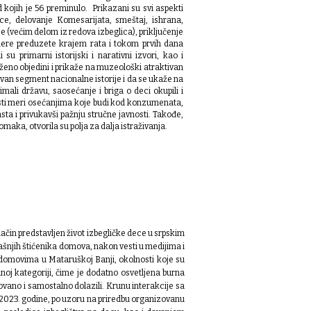
 kojih je 56 preminulo.
Prikazani su svi aspekti
ece, delovanje Кomesarijata, smeštaj, ishrana,
e (većim delom iz redova izbeglica), priključenje
mere preduzete krajem rata i tokom prvih dana
 primarni istorijski i narativni izvori, kao i
aženo objedini i prikaže na muzeološki atraktivan
ovan segment nacionalne istorije i da se ukaže na
ali državu, saosećanje i briga o deci okupili i
ti meri osećanjima koje budi kod konzumenata,
asta i privukavši pažnju stručne javnosti. Takođe,
maka, otvorila su polja za dalja istraživanja.
t način predstavljen život izbegličke dece u srpskim
ašnjih štićenika domova, nakon vesti u medijima i
u domovima u Mataruškoj Banji, okolnosti koje su
lnoj kategoriji, čime je dodatno osvetljena burna
zovano i samostalno dolazili. Krunu interakcije sa
023. godine, po uzoru na priredbu organizovanu