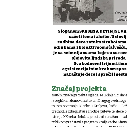
Sloganom SPASENA DETINJSTVA 
sažeti tema izložbe. Uslovlj
sudbina dece ratnim strahotama,
odlukama i kolektivnom s(a)vešću
je sa svim nijansama koje su surove
slojevita ljudska priroda
Svakodnevni trijumfi hu
egzistencijalnim krahom spasi
naraštaje dece i sprečili nes
Značaj projekta
Naučni značaj projekta ogleda se u činjenici da je 
izbegličkim domovima tokom Drugog svetskog r
tokom otvaranja izložbe u Kraljevu, Čačku i Pož
prethodile izbeglištvu i životne puteve te dece 
istorija XX veka.
Izložba je ostavila snažan utisa
publikom predstavlja program kraljevačke Gimn