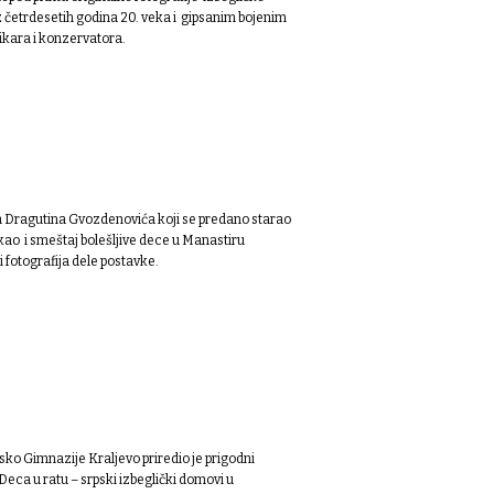
iz četrdesetih godina 20. veka i gipsanim bojenim
ikara i konzervatora.
a Dragutina Gvozdenovića koji se predano starao
 kao i smeštaj bolešljive dece u Manastiru
fotografija dele postavke.
o Gimnazije Кraljevo priredio je prigodni
eca u ratu – srpski izbeglički domovi u