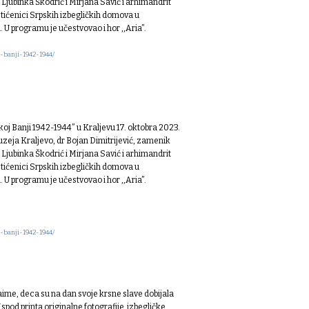
Ljubinka Škodrić i Mirjana Savić i arhimandrit
tićenici Srpskih izbegličkih domova u
 U programu je učestvovao i hor ,,Aria”.
-banji-1942-1944/
oj Banji 1942-1944” u Kraljevu 17. oktobra 2023.
uzeja Kraljevo, dr Bojan Dimitrijević, zamenik
Ljubinka Škodrić i Mirjana Savić i arhimandrit
tićenici Srpskih izbegličkih domova u
 U programu je učestvovao i hor ,,Aria”.
-banji-1942-1944/
aime, deca su na dan svoje krsne slave dobijala
Ispod printa originalne fotografije izbegličke