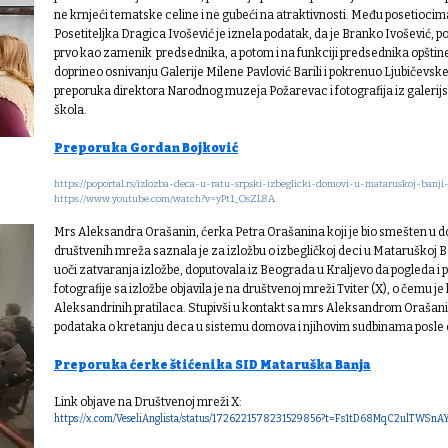
ne krnjeći tematske celine i ne gubeći na atraktivnosti. Među posetiocim
Posetiteljka Dragica Ivošević je iznela podatak, da je Branko Ivošević,
prvo kao zamenik predsednika, a potom i na funkciji predsednika opšti
doprineo osnivanju Galerije Milene Pavlović Barili i pokrenuo Ljubičevske 
preporuka direktora Narodnog muzeja Požarevac i fotografija iz galeri
škola.
Preporuka Gordan Bojković
https://poportal.rs/izlozba-deca-u-ratu-srpski-izbeglicki-domovi-u-mataruskoj-banji
https://www.youtube.com/watch?v=yPt1_OsZL8A
Mrs Aleksandra Orašanin, ćerka Petra Orašanina koji je bio smešten u d
društvenih mreža saznala je za izložbu o izbegličkoj deci u Mataruškoj Ba
uoči zatvaranja izložbe, doputovala iz Beograda u Kraljevo da pogleda i pos
fotografije sa izložbe objavila je na društvenoj mreži Tviter (X), o čemu 
Aleksandrinih pratilaca. Stupivši u kontakt sa mrs Aleksandrom Orašani
podataka o kretanju deca u sistemu domova i njihovim sudbinama posle 
Preporuka ćerke štićenika SID Mataruška Banja
Link objave na Društvenoj mreži X:
https://x.com/VeseliAnglista/status/1726221578231529856?t=Fs1tD68MqC2ulTWSn