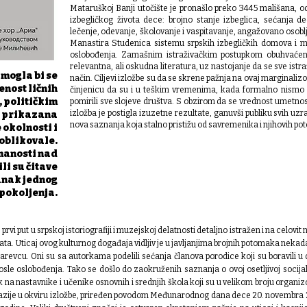
Mataruškoj Banji utočište je pronašlo preko 3445 mališana, od
izbegličkog života dece: brojno stanje izbeglica, sećanja d
lečenje, odevanje, školovanje i vaspitavanje, angažovano osoblj
Manastira Studenica sistemu srpskih izbegličkih domova i 
oslobođenja.
Zamašnim istraživačkim postupkom obuhvaćeni su
relevantna, ali oskudna literatura, uz nastojanje da se sve istr
mogla bi se
način.
Ciljevi izložbe su da se skrene pažnja na ovaj marginaliz
enost ličnih
činjenicu da su i u teškim vremenima, kada formalno nismo im
 političkim
pomirili sve slojeve društva.
S obzirom da se vrednost umetnos
izložba je postigla izuzetne rezultate, ganuvši publiku svih uzr
, prikazana
nova saznanja koja stalno pristižu od savremenika i njihovih poto
 okolnosti i
 oblikovale.
manosti nad
li su čitave
tanak jednog
pokoljenja.
prvi put u srpskoj istoriografiji i muzeјskoj delatnosti detaljno istražen i na celovi
ata.
Uticaj ovog kulturnog događaja vidljiv je u javljanjima brojnih potomaka nekad
arevcu. Oni su sa autorkama podelili sećanja članova porodice koji su boravili 
posle oslobođenja. Tako se došlo do zaokruženih saznanja o ovoj osetljivoj socija
k na nastavnike i učenike osnovnih i srednjih škola koji su u velikom broju organi
azije u okviru izložbe, priređen povodom Međunarodnog dana dece 20. novembra 2