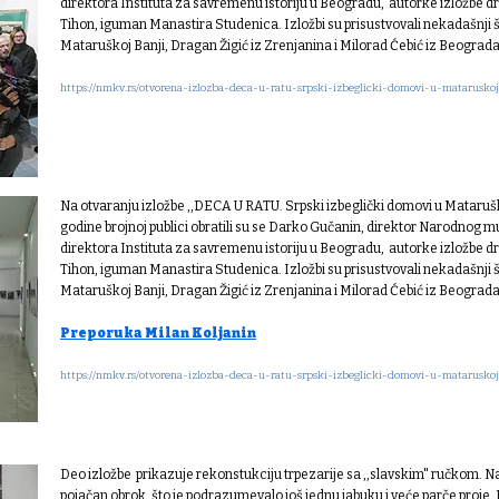
direktora Instituta za savremenu istoriju u Beogradu, autorke izložbe dr 
Tihon, iguman Manastira Studenica. Izložbi su prisustvovali nekadašnji š
Mataruškoj Banji, Dragan Žigić iz Zrenjanina i Milorad Ćebić iz Beograda.
https://nmkv.rs/otvorena-izlozba-deca-u-ratu-srpski-izbeglicki-domovi-u-mataruskoj
Na otvaranju izložbe ,,DECA U RATU. Srpski izbeglički domovi u Matarušk
godine brojnoj publici obratili su se Darko Gučanin, direktor Narodnog m
direktora Instituta za savremenu istoriju u Beogradu, autorke izložbe dr 
Tihon, iguman Manastira Studenica. Izložbi su prisustvovali nekadašnji š
Mataruškoj Banji, Dragan Žigić iz Zrenjanina i Milorad Ćebić iz Beograda.
Preporuka Milan Koljanin
https://nmkv.rs/otvorena-izlozba-deca-u-ratu-srpski-izbeglicki-domovi-u-mataruskoj
Deo izložbe prikazuje rekonstukciju trpezarije sa ,,slavskim" ručkom. N
pojačan obrok, što je podrazumevalo još jednu jabuku i veće parče proje. 