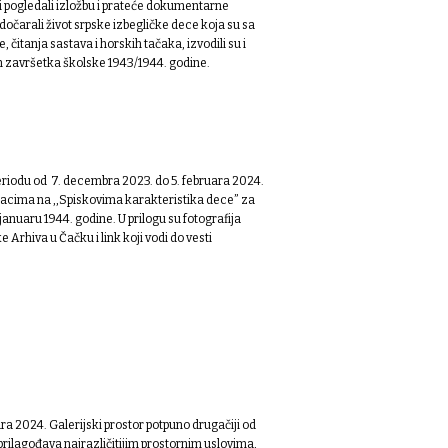
i pogledali izložbu i prateće dokumentarne
očarali život srpske izbegličke dece koja su sa
 čitanja sastava i horskih tačaka, izvodili su i
m završetka školske 1943/1944. godine.
riodu od 7. decembra 2023. do 5. februara 2024.
ođacima na ,,Spiskovima karakteristika dece” za
januaru 1944. godine. U prilogu su fotografija
Arhiva u Čačku i link koji vodi do vesti
a 2024. Galerijski prostor potpuno drugačiji od
prilagođava najrazličitijim prostornim uslovima,