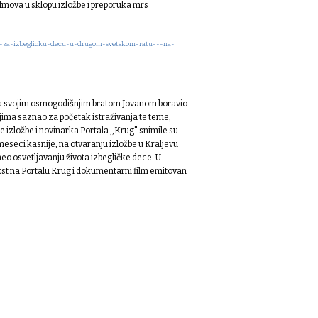
ilmova u sklopu izložbe i preporuka mrs
oma-za-izbeglicku-decu-u-drugom-svetskom-ratu---na-
 sa svojim osmogodišnjim bratom Jovanom boravio
jima saznao za početak istraživanja te teme,
 izložbe i novinarka Portala ,,Krug" snimile su
eseci kasnije, na otvaranju izložbe u Kraljevu
neo osvetljavanju života izbegličke dece. U
ekst na Portalu Krug i dokumentarni film emitovan