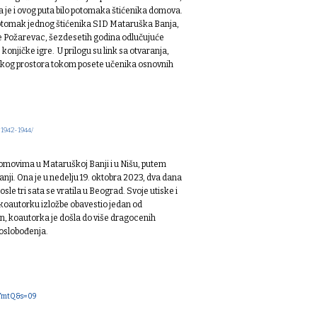
a je i ovog puta bilo potomaka štićenika domova.
 potomak jednog štićenika SID Mataruška Banja,
ne Požarevac, šezdesetih godina odlučujuće
konjičke igre. U prilogu su link sa otvaranja,
jskog prostora tokom posete učenika osnovnih
-1942-1944/
omovima u Mataruškoj Banji i u Nišu, putem
nji. Ona je u nedelju 19. oktobra 2023, dva dana
le tri sata se vratila u Beograd. Svoje utiske i
je koautorku izložbe obavestio jedan od
n, koautorka je došla do više dragocenih
oslobođenja.
AYmtQ&s=09