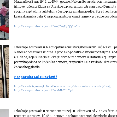
Mataruškoj Banji 1942. do 1944. godine. Nakon što su učenici i nastavnic
filmove, učenici Кluba za Unesko su programom u trajanju od 45 minuta d
svojim vaspitačima i učiteljima često pripremala priredbe. Pored recitacije,
kraća dramska dela. Ovaj program bio je omaž i rimejk priredbe povodo
https://www.youtube.com/watch?v=oiJZAyJdpQQ&t=31s
Izložba je gostovala u Međuopštinskom istorijskom arhivu u Čačaku u pe
Nekoliko posetilaca izložbe je pronašlo podatke o svojim roditeljima i r
635 dece, koje su sačinili učitelji i domaćini domova u Mataruškoj Banji u 
potomka jednog od štićenika domova, preporuka Lele Pavlović, direktorke 
čačanskog glasila.
Preporuka Lale Pavlović
https://www.infopress.rs/kultura/deca-u-ratu-srpski-domovi-u-mataruskoj-banji/
https://www.youtube.com/watch?v=nBTh63U01p4
Izložba je gostovala u Narodnom muzeju u Požarevcu od 7. do 28. februar
prostora u Kraljevu i Čačku, ponovo je pokazao potencijale izložbe da se 