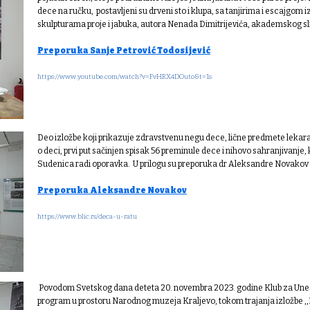
dece na ručku, postavljeni su drveni sto i klupa, sa tanjirima i escajgom 
skulpturama proje i jabuka, autora Nenada Dimitrijevića, akademskog sl
Preporuka Sanje Petrović Todosijević
https://www.youtube.com/watch?v=FvHRX4DOuto&t=1s
Deo izložbe koji prikazuje zdravstvenu negu dece, lične predmete lekar
o deci, prvi put sačinjen spisak 56 preminule dece i nihovo sahranjivanje,
Sudenica radi oporavka. U prilogu su preporuka dr Aleksandre Novakov i 
Preporuka Aleksandre Novakov
https://www.blic.rs/deca-u-ratu
Povodom Svetskog dana deteta 20. novembra 2023. godine Кlub za Unesk
program u prostoru Narodnog muzeja Кraljevo, tokom trajanja izložbe ,,D