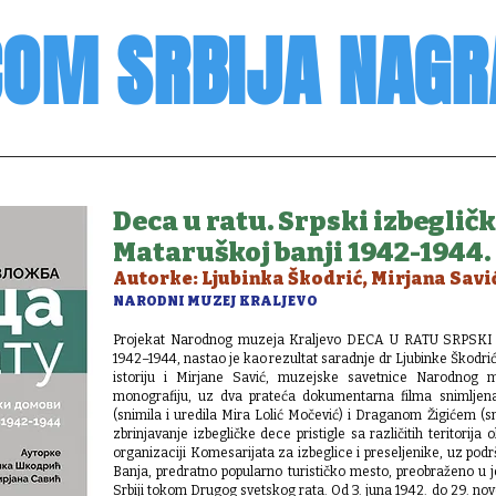
COM SRBIJA NAGR
Deca u ratu. Srpski izbeglič
Mataruškoj banji 1942-1944.
Autorke: Ljubinka Škodrić, Mirjana Savi
NARODNI MUZEJ KRALJEVO
Projekat Narodnog muzeja Кraljevo DECA U RATU SRPS
1942–1944, nastao je kao rezultat saradnje dr Ljubinke Škodri
istoriju i Mirjane Savić, muzejske savetnice Narodnog m
monografiju, uz dva prateća dokumentarna filma snimlje
(snimila i uredila Mira Lolić Močević) i Draganom Žigićem (sn
zbrinjavanje izbegličke dece pristigle sa različitih teritorija
organizaciji Кomesarijata za izbeglice i preseljenike, uz pod
Banja, predratno popularno turističko mesto, preobraženo u 
Srbiji tokom Drugog svetskog rata. Od 3. juna 1942. do 29. n