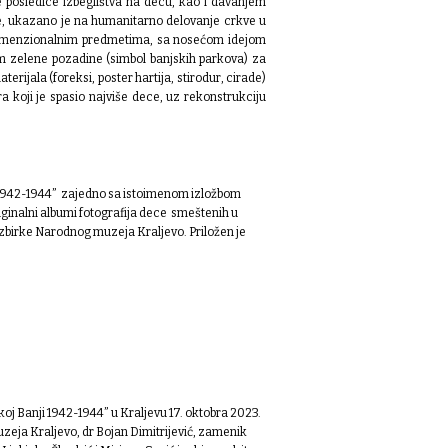
je posledice izbeglištva na decu, kao i davanjem
e, ukazano je na humanitarno delovanje crkve u
odimenzionalnim predmetima, sa nosećom idejom
m zelene pozadine (simbol banjskih parkova) za
erijala (foreksi, poster hartija, stirodur, cirade)
a koji je spasio najviše dece, uz rekonstrukciju
i 1942-1944” zajedno sa istoimenom izložbom
riginalni albumi fotografija dece smeštenih u
zbirke Narodnog muzeja Kraljevo. Priložen je
oj Banji 1942-1944” u Kraljevu 17. oktobra 2023.
uzeja Kraljevo, dr Bojan Dimitrijević, zamenik