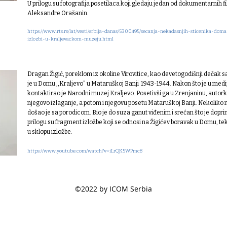
U prilogu su fotografija posetilaca koji gledaju jedan od dokumentarnih f
Aleksandre Orašanin.
https://www.rts.rs/lat/vesti/srbija-danas/5300495/secanja-nekadasnjih-sticenika-d
izlozbi-u-kraljevackom-muzeju.html
Dragan Žigić, poreklom iz okoline Virovitice, kao devetogodišnji dečak
je u Domu ,,Kraljevo” u Mataruškoj Banji 1943-1944. Nakon što je u medi
kontaktirao je Narodni muzej Kraljevo. Posetivši ga u Zrenjaninu, autorke
njegovo izlaganje, a potom i njegovu posetu Mataruškoj Banji. Nekoliko m
došao je sa porodicom. Bio je do suza ganut viđenim i srećan što je dopri
prilogu su fragment izložbe koji se odnosi na Žigićev boravak u Domu, t
u sklopu izložbe.
https://www.youtube.com/watch?v=iLrQK5WPmc8
©2022 by ICOM Serbia