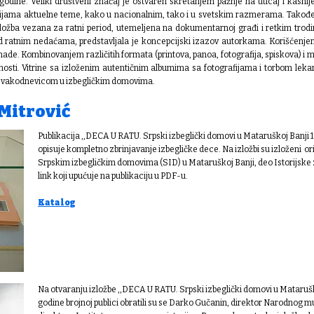
 godine.
Veliki društveni značaj je ostvaren skretanjem pažnje na uticaj i kasni
ijama aktuelne teme, kako u nacionalnim, tako i u svetskim razmerama. Takođ
ožba vezana za ratni period, utemeljena na dokumentarnoj građi i retkim tr
d ratnim nedaćama, predstavljala je koncepcijski izazov autorkama. Korišćenje
 nade. Kombinovanjem različitih formata (printova, panoa, fotografija, spiskova) i mat
nosti. Vitrine sa izloženim autentičnim albumima sa fotografijama i torbom lekar
sa svakodnevicom u izbegličkim domovima.
Mitrović
Publikacija ,,DECA U RATU. Srpski izbeglički domovi u Mataruškoj Banj
opisuje kompletno zbrinjavanje izbegličke dece. Na izložbi su izloženi o
Srpskim izbegličkim domovima (SID) u Mataruškoj Banji, deo Istorijske 
link koji upućuje na publikaciju u PDF-u.
Katalog
Na otvaranju izložbe ,,DECA U RATU. Srpski izbeglički domovi u Matarušk
godine brojnoj publici obratili su se Darko Gučanin, direktor Narodnog m