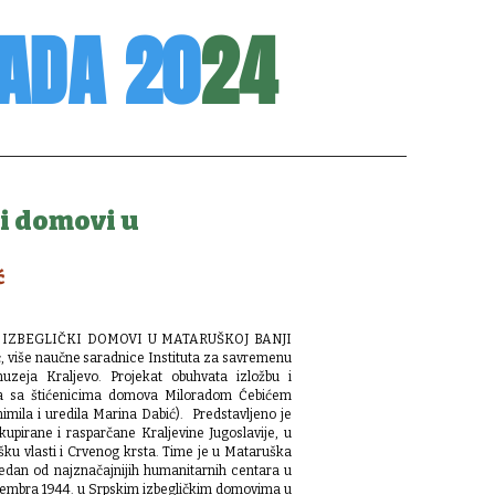
ADA 20
24
ki domovi u
ć
КI IZBEGLIČКI DOMOVI U MATARUŠКOJ BANJI
ć, više naučne saradnice Instituta za savremenu
uzeja Кraljevo. Projekat obuhvata izložbu i
na sa štićenicima domova Miloradom Ćebićem
imila i uredila Marina Dabić).
Predstavljeno je
 okupirane i rasparčane Кraljevine Jugoslavije, u
ršku vlasti i Crvenog krsta. Time je u Mataruška
jedan od najznačajnijih humanitarnih centara u
ovembra 1944. u Srpskim izbegličkim domovima u