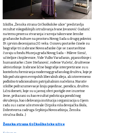
Izložba „Ženska strana Grčkoškolske ulice“ predstavlja
rezultat višegodišnjih istraživanja Ivane Jovanović Gudurić
na temu procesa stvaranja i razvoja takozvane ženske
građanske kulture na prostoru Novog Sada u drugoj polovini
19. i prvim decenijama 20. veka. Osnovu postavke činele su
biografije tri izabrane Novosađanke čije se zaostavštine
čuvaju u fondu Muzeja grada Novog Sada – Mileve Simić,
učiteljice i književnice, Vide Vulko Varađanin, pijanistkinje i
humanitarke i Zore Stefanović, rođene Vučetić, društvene
aktivistkinje. Izabrane lične biografije interpretirane su u
kontekstu formiranja modernog građanskog društva, koje je
bilo pod uticajem evropskih liberalnih ideja, ali istovremeno
podložno tradicionalnim patrijahalnim načelima. Narativ
izložbe podrazumevao je liniju pojedinac, porodica, društvo.
Lični dometi, koje su u javnoj sferi postigle ove izuzetne
žene, prikazani su kao rezultat podsticaja porodičnog
okruženja, kao i delovanja institucija i organizacija u čijem
radu su i same učestvovale (Srpska viša devojačka škola,
Dobrotvorna zadruga Srpkinja Novosatkinja, Ženska
stručna škola...)
Ženska strana Grčkoškolske ulice