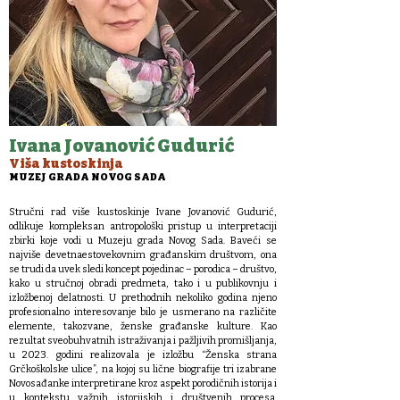
Ivana Jovanović Gudurić
Viša kustoskinja
MUZEJ GRADA NOVOG SADA
Stručni rad više kustoskinje Ivane Jovanović Gudurić,
odlikuje kompleksan antropološki pristup u interpretaciji
zbirki koje vodi u Muzeju grada Novog Sada. Baveći se
najviše devetnaestovekovnim građanskim društvom, ona
se trudi da uvek sledi koncept pojedinac – porodica – društvo,
kako u stručnoj obradi predmeta, tako i u publikovnju i
izložbenoj delatnosti. U prethodnih nekoliko godina njeno
profesionalno interesovanje bilo je usmerano na različite
elemente, takozvane, ženske građanske kulture. Kao
rezultat sveobuhvatnih istraživanja i pažljivih promišljanja,
u 2023. godini realizovala je izložbu “Ženska strana
Grčkoškolske ulice”, na kojoj su lične biografije tri izabrane
Novosađanke interpretirane kroz aspekt porodičnih istorija i
u kontekstu važnih istorijskih i društvenih procesa.