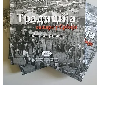
U okviru projekta „Tradicija vašara u Srbiji“ u 2023. godini
objavljen je zbornik stručnih radova pod istim nazivom.
Zbornik sadrži sadrži 12 tekstova kroz koje je tema vašara
interpretirana iz različtih socijalnih, kulturnih, kao i
prostorno-geografskih aspekata. Tekstovi autora su bogato
ilustrovani fotografijama koje su prikupljene tokom trajanja
projekta. Ivana Jovanović Gudurić obavljala je sve tehničke
poslove oko pripreme ovog izdanja Muzejskog društva Srbije.
Kao urednik priredila je prigodni tekst u formi uvodne reči, a
objavila je i stručni rad pod nazivom „Vašari u srpskoj
istoriografiji: primer publikacija Naši novi gradovi na jugu