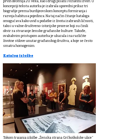
prvih decenija 20. veka, kao i drugi pisani i vizuelni izvori. U
koncepciji teksta autorka je izabrala uporedni prikaz tri
biografije prema burdijeovskom konceptu formiranja i
razvoja habitusa pojedinca. Na taj način čitanje kataloga
omogućava kako uvid u podatke iz života izabranih ličnosti,
tako i u važne društveno-istorijske procese koji su činili
okvir za stvaranje ženske građanske kulture. Takođe,
ovakakvim pristupom autorka je ukazala i na različite
životne stilove unutar građanskog društva, a koje se često
smatra homogenim.
Katalog izložbe
Tokom trajanja izložbe „Ženska strana Grčkoškolske ulice“