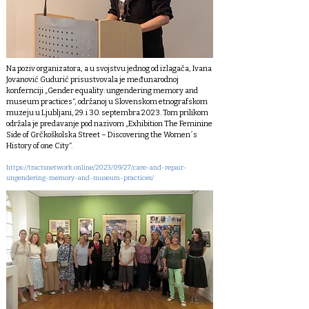
Na poziv organizatora, a u svojstvu jednog od izlagača, Ivana
Jovanović Gudurić prisustvovala je međunarodnoj
konfernciji „Gender equality: ungendering memory and
museum practices“, održanoj u Slovenskom etnografskom
muzeju u Ljubljani, 29. i 30. septembra 2023. Tom prilikom
održala je predavanje pod nazivom „Exhibition The Feminine
Side of Grčkoškolska Street – Discovering the Women´s
History of one City“.
https://tractsnetwork.online/2023/09/27/care-and-repair-
ungendering-memory-and-museum-practices/