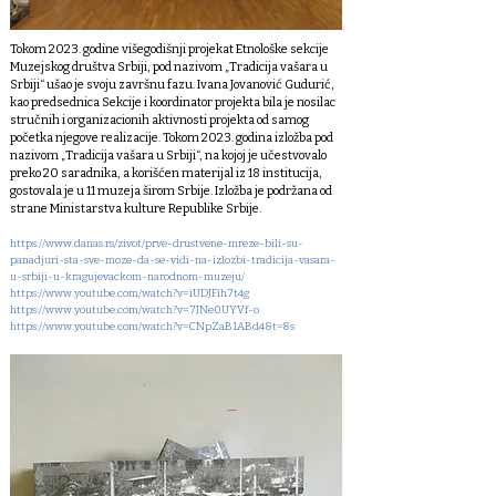
Tokom 2023. godine višegodišnji projekat Etnološke sekcije
Muzejskog društva Srbiji, pod nazivom „Tradicija vašara u
Srbiji“ ušao je svoju završnu fazu. Ivana Jovanović Gudurić,
kao predsednica Sekcije i koordinator projekta bila je nosilac
stručnih i organizacionih aktivnosti projekta od samog
početka njegove realizacije. Tokom 2023. godina izložba pod
nazivom „Tradicija vašara u Srbiji“, na kojoj je učestvovalo
preko 20 saradnika, a korišćen materijal iz 18 institucija,
gostovala je u 11 muzeja širom Srbije. Izložba je podržana od
strane Ministarstva kulture Republike Srbije.
https://www.danas.rs/zivot/prve-drustvene-mreze-bili-su-
panadjuri-sta-sve-moze-da-se-vidi-na-izlozbi-tradicija-vasara-
u-srbiji-u-kragujevackom-narodnom-muzeju/
https://www.youtube.com/watch?v=iUDJFih7t4g
https://www.youtube.com/watch?v=7JNe0UYVf-o
https://www.youtube.com/watch?v=CNpZaB1ABd4&t=8s