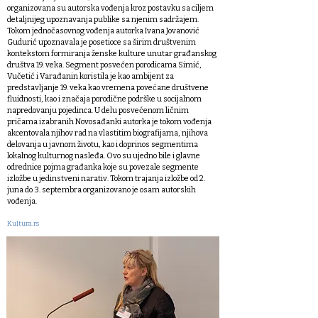
organizovana su autorska vođenja kroz postavku sa ciljem
detaljnijeg upoznavanja publike sa njenim sadržajem.
Tokom jednočasovnog vođenja autorka Ivana Jovanović
Gudurić upoznavala je posetioce sa širim društvenim
kontekstom formiranja ženske kulture unutar građanskog
društva 19. veka. Segment posvećen porodicama Simić,
Vučetić i Varađanin koristila je kao ambijent za
predstavljanje 19. veka kao vremena povećane društvene
fluidnosti, kao i značaja porodične podrške u socijalnom
napredovanju pojedinca. U delu posvećenom ličnim
pričama izabranih Novosađanki autorka je tokom vođenja
akcentovala njihov rad na vlastitim biografijama, njihova
delovanja u javnom životu, kao i doprinos segmentima
lokalnog kulturnog nasleđa. Ovo su ujedno bile i glavne
odrednice pojma građanka koje su povezale segmente
izložbe u jedinstveni narativ. Tokom trajanja izložbe od 2.
juna do 3. septembra organizovano je osam autorskih
vođenja.
Kultura.rs