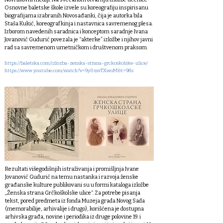
Osnovne baletske škole izvele su koreografiju inspirisanu
biografijama izabranih Novosađanki, čija je autorka bila
Staša Kukić, koreografkinja i nastavnica savremenog plesa.
Izborom navedenih saradnica i konceptom saradnje Ivana
Jovanović Gudurić povezala je “akterke” izložbe i njihov javni
rad sa savremenom umetničkom i društvenom praksom.
https://baletska.com/izlozba-zenska-strana-grckoskolske-ulice/
https://www.youtube.com/watch?v=9y0zsvTXwoM&t=98s
Rezultati višegodišnjih istraživanja i promišljnja Ivane
Jovanović Gudurić na temu nastanka i razvoja ženske
građanske kulture publikovani su u formi kataloga izložbe
„Ženska strana Grčkoškolske ulice“. Za potrebe pisanja
tekst, pored predmeta iz fonda Muzeja grada Novog Sada
(memorabilije, arhivalije i drugo), korišćena je dostupna
arhivska građa, novine i periodika iz druge polovine 19. i