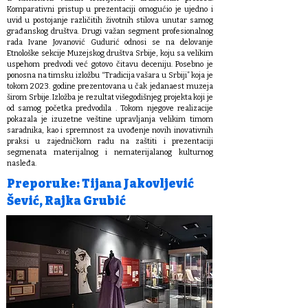
Komparativni pristup u prezentaciji omogućio je ujedno i
uvid u postojanje različitih životnih stilova unutar samog
građanskog društva. Drugi važan segment profesionalnog
rada Ivane Jovanović Gudurić odnosi se na delovanje
Etnološke sekcije Muzejskog društva Srbije, koju sa velikim
uspehom predvodi već gotovo čitavu deceniju. Posebno je
ponosna na timsku izložbu “Tradicija vašara u Srbiji” koja je
tokom 2023. godine prezentovana u čak jedanaest muzeja
širom Srbije. Izložba je rezultat višegodišnjeg projekta koji je
od samog početka predvodila . Tokom njegove realizacije
pokazala je izuzetne veštine upravljanja velikim timom
saradnika, kao i spremnost za uvođenje novih inovativnih
praksi u zajedničkom radu na zaštiti i prezentaciji
segmenata materijalnog i nematerijalanog kulturnog
nasleđa.
Preporuke: Tijana Jakovljević
Šević, Rajka Grubić