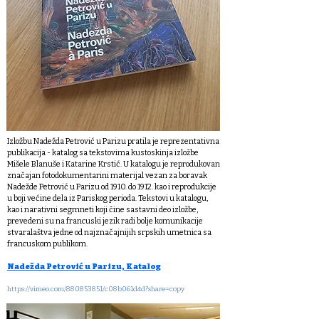
Izložbu Nadežda Petrović u Parizu pratila je reprezentativna
publikacija - katalog sa tekstovima kustoskinja izložbe
Mišele Blanuše i Katarine Krstić. U katalogu je reprodukovan
značajan fotodokumentarini materijal vezan za boravak
Nadežde Petrović u Parizu od 1910. do 1912. kao i reprodukcije
u boji većine dela iz Pariskog perioda. Tekstovi u katalogu,
kao i narativni segmneti koji čine sastavni deo izložbe,
prevedeni su na francuski jezik radi bolje komunikacije
stvaralaštva jedne od najznačajnijih srpskih umetnica sa
francuskom publikom.
Nadežda Petrović u Parizu, Katalog
https://vimeo.com/880853851/c08b061d4d?share=copy