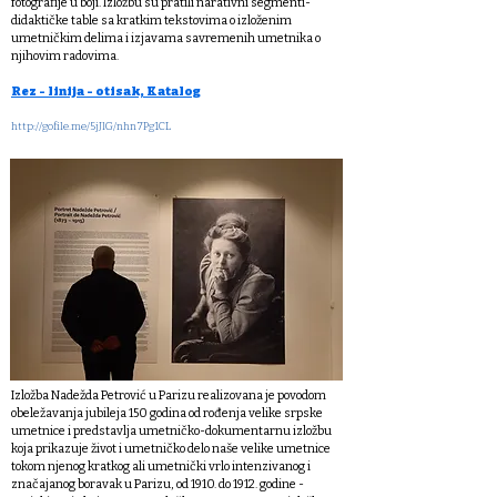
fotografije u boji. Izložbu su pratili narativni segmenti-
didaktičke table sa kratkim tekstovima o izloženim
umetničkim delima i izjavama savremenih umetnika o
njihovim radovima.
Rez - linija - otisak, Katalog
http://gofile.me/5jJlG/nhn7Pg1CL
Izložba Nadežda Petrović u Parizu realizovana je povodom
obeležavanja jubileja 150 godina od rođenja velike srpske
umetnice i predstavlja umetničko-dokumentarnu izložbu
koja prikazuje život i umetničko delo naše velike umetnice
tokom njenog kratkog ali umetnički vrlo intenzivanog i
značajanog boravak u Parizu, od 1910. do 1912. godine -