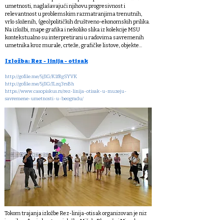
umetnosti, naglašavajući njihovu progresivnost i
relevantnost u problemskim razmatranjima trenutnih,
vrlo složenih, (geo)političkih društveno-ekonomskih prilika.
Na izložbi, mape grafika i nekoliko slika iz kolekcije MSU
kontekstualno su interpretirani u radovima savremenih
umetnika kroz murale, crteže, grafičke listove, objekte...
Izložba: Rez - linija - otisak
http://gofile.me/5jJlG/K1fRgSYVK
http://gofile.me/5jJlG/JLzq3rsBh
https://www.casopiskus.rs/rez-linija-otisak-u-muzeju-
savremene-umetnosti-u-beogradu/
Tokom trajanja izložbe Rez-linija-otisak organizovan je niz