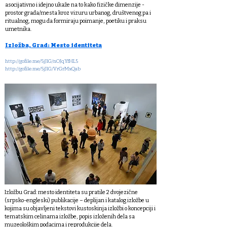
asocijativno i idejno ukaže na to kako fizičke dimenzije -
prostor grada/mesta kroz vizuru urbanog, društvenog pa i
ritualnog, mogu da formiraju poimanje, poetiku i praksu
umetnika.
Izložba, Grad: Mesto identiteta
http://gofile.me/5jJlG/nOJqYfHL5
http://gofile.me/5jJlG/VrGrMxQab
Izložbu Grad: mesto identiteta su pratile 2 dvojezične
(srpsko-engleski) publikacije – deplijan i katalog izložbe u
kojima su objavljeni tekstovi kustoskinja izložbi o koncepciji i
tematskim celinama izložbe, popis izloženih dela sa
muzeološkim podacima i reprodukcije dela.