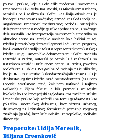
pojave i prakse, koje su obeležile modernu i savremenu
umetnost 20. i 21. veka. Koautorski, sa Miroslavom Karićem,
osmislila je i realizovala izložbu Rez-linija-otisak čija je
koncepcija zasnovana na dijalogu između nasleđa socijalno-
angažovane umetnosti međuratnog perioda- muzejskih
dela prvenstveno u mediju grafike s jedne stane, a sa druge
dela nastalih kao interpretacija savremenih umetnika sa
aktuelne scene na istorijsko nasleđe koje baštini Muzej.
Izložbu je pratio bogati prateći govorni i edukativni program,
kao i koautorski studijski tekst u reprezentativnom katalogu
izložbe. Drugu, umetničko-dokumentarnu izložbu Nadežda
Petrović u Parizu, autorski je osmislila i realizovala sa
Katarinom Krstić u Kulturnom centru u Parizu, povodom
obeležavanja jubileja 150 godina od rođenja naše slikarke,
koji je UNESCO uvrstio u kalendar značajnih datuma. Bila je
deo kustoskog tima izložbe Grad: mesto identiteta (sa Unom
Popović, Svetlanom Mitić, Žaklinom Ratković i Rajkom
Bošković) u čijem fokusu je bila promocija muzejske
kolekcije koja je koncepcijski sagledana kroz različite stilske
i medijske prakse koje referišu na temu grada/mesta kao
polazišta umetničkog delovanja, kroz vizuru urbanog,
društvenog pa i ritualnog, formirajući poimanje njegovog
značenja (grada), kroz kulturološke, antropološke, sociloške
dimenzije.
Preporuke: Lidija Merenik,
Biljana Crvenković