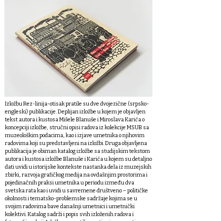
Izložbu Rez-linija-otisak pratile su dve dvojezične (srpsko-
engleski) publikacije. Deplijan izložbe u kojem je objavljen
tekst autora i kustosa Mišele Blanuše i Miroslava Karića o
koncepciji izložbe, stručni opisi radova iz kolekcije MSUB sa
muzeološkim podacima, kao i izjave umetnika o njihovim
radovima koji su predstavljeni na izložbi. Druga objavljena
publikacija je obiman katalog izložbe sa studijskim tekstom
autora i kustosa izložbe Blanuše i Karića u kojem su detaljno
dati uvidi u istorijske kontekste nastanka dela iz muzejskih
zbirki, razvoja grafičkog medija na ovdašnjim prostorima i
pojedinačnih praksi umetnika u periodu između dva
svetska rata kao i uvidi u savremene društveno – političke
okolnosti i tematsko-problemske sadržaje kojima se u
svojim radovima bave današnji umetnici i umetnički
kolektivi. Katalog sadrži i popis svih izloženih radova i