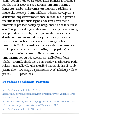
javnih vođenja kustosa izložbe Mišele Blanuše i Miroslava
Karića, kao i razgovora sa savremenim umetnicima o
konceptu izložbe i njihovom iskustvu rada sa delima iz
muzejske kolekcije, i umetničkom i ličnom stavu prema
društveno-angažovanim temama. Takođe, bilo je govora o
reaktualizaciji umetničkog nasleđa kroz savremene
umetničke prakse i postojanje mogućnosti da se iz rakursa
određenog istorijskog iskustva govori o pitanjima sadašnjeg
stanja ljudskih sloboda, materijalnog statusa radnika,
društveno-proizvodnih odnosa, posledica koje ostavljaju
neoliberalne politike u sferi svakodnevnog života i
umetnosti. Održana su dva autorska vođenja na kojem je
publici predstavljen koncept izložbe, i niz pojedinačnih
razgovora i vođenja kroz izložbu sa savremenim
umetnicima koji su učestvovali na izložbi: Rena Redle,
Vladan Jeremić, Siniša Ilić, Bojan Đorđev, Darinka Pop Mitić,
Nikola Radosavljević, Milica Ružičić. Održan je i Dečiji klub
pod nazivom „Da mogu da promenim svet“. Izložbu je videlo
preko 20.000 posetilaca
Budućnost prošlosti, Politika
http://gofile.me/5jJlG/GMQ7pYppc
https://msub.org.rs/accompanying-program/javno-vodenje-kroz-
izlozburez-linija-otisak/
https://msub.org.rs/accompanying-program/javno-vodenje-kroz-
izlozburez-linija-otisakcetvrtak-25-maj-u-18h/
http://gofile.me/5jJlG/HOBGfS500