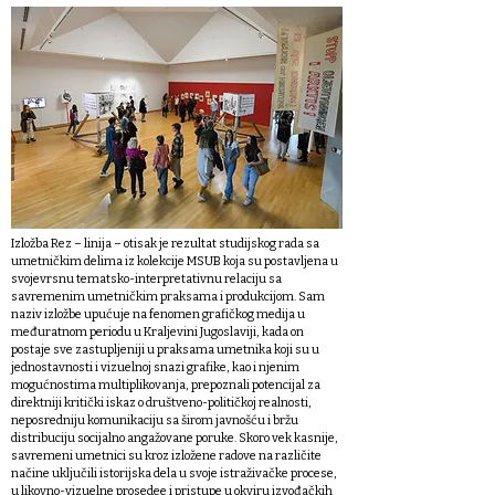
Izložba Rez – linija – otisak je rezultat studijskog rada sa
umetničkim delima iz kolekcije MSUB koja su postavljena u
svojevrsnu tematsko-interpretativnu relaciju sa
savremenim umetničkim praksama i produkcijom. Sam
naziv izložbe upućuje na fenomen grafičkog medija u
međuratnom periodu u Kraljevini Jugoslaviji, kada on
postaje sve zastupljeniji u praksama umetnika koji su u
jednostavnosti i vizuelnoj snazi grafike, kao i njenim
mogućnostima multiplikovanja, prepoznali potencijal za
direktniji kritički iskaz o društveno-političkoj realnosti,
neposredniju komunikaciju sa širom javnošću i bržu
distribuciju socijalno angažovane poruke. Skoro vek kasnije,
savremeni umetnici su kroz izložene radove na različite
načine uključili istorijska dela u svoje istraživačke procese,
u likovno-vizuelne prosedee i pristupe u okviru izvođačkih