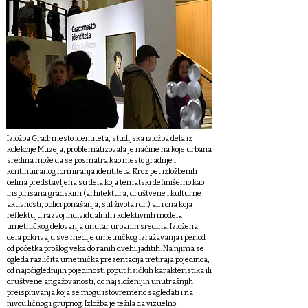
Izložba Grad: mesto identiteta, studijska izložba dela iz
kolekcije Muzeja, problematizovala je načine na koje urbana
sredina može da se posmatra kao mesto gradnje i
kontinuiranog formiranja identiteta. Kroz pet izložbenih
celina predstavljena su dela koja tematski definišemo kao
inspirisana gradskim (arhitektura, društvene i kulturne
aktivnosti, oblici ponašanja, stil života i dr.) ali i ona koja
reflektuju razvoj individualnih i kolektivnih modela
umetničkog delovanja unutar urbanih sredina. Izložena
dela pokrivaju sve medije umetničkog izražavanja i period
od početka prošlog veka do ranih dvehiljaditih. Na njima se
ogleda različita umetnička prezentacija tretiraja pojedinca,
od najočiglednijih pojedinosti poput fizičkih karakteristika ili
društvene angažovanosti, do najsloženijih unutrašnjih
preispitivanja koja se mogu istovremeno sagledati i na
nivou ličnog i grupnog. Izložba je težila da vizuelno,