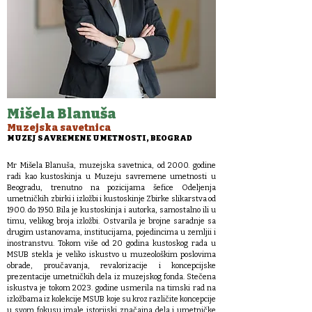
Mišela Blanuša
Muzejska savetnica
MUZEJ SAVREMENE UMETNOSTI, BEOGRAD
Mr Mišela Blanuša, muzejska savetnica, od 2000. godine
radi kao kustoskinja u Muzeju savremene umetnosti u
Beogradu, trenutno na pozicijama šefice Odeljenja
umetničkih zbirki i izložbi i kustoskinje Zbirke slikarstva od
1900. do 1950. Bila je kustoskinja i autorka, samostalno ili u
timu, velikog broja izložbi. Ostvarila je brojne saradnje sa
drugim ustanovama, institucijama, pojedincima u zemljii i
inostranstvu. Tokom više od 20 godina kustoskog rada u
MSUB stekla je veliko iskustvo u muzeološkim poslovima
obrade, proučavanja, revalorizacije i koncepcijske
prezentacije umetničkih dela iz muzejskog fonda. Stečena
iskustva je tokom 2023. godine usmerila na timski rad na
izložbama iz kolekcije MSUB koje su kroz različite koncepcije
u svom fokusu imale istorijski značajna dela i umetničke