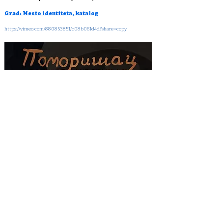
Grad: Mesto identiteta, katalog
https://vimeo.com/880853851/c08b061d4d?share=copy