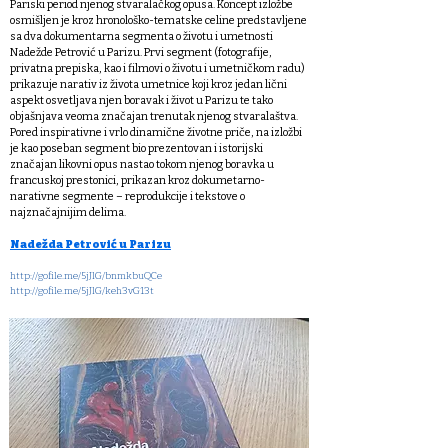
Pariski period njenog stvaralačkog opusa. Koncept izložbe
osmišljen je kroz hronološko-tematske celine predstavljene
sa dva dokumentarna segmenta o životu i umetnosti
Nadežde Petrović u Parizu. Prvi segment (fotografije,
privatna prepiska, kao i filmovi o životu i umetničkom radu)
prikazuje narativ iz života umetnice koji kroz jedan lični
aspekt osvetljava njen boravak i život u Parizu te tako
objašnjava veoma značajan trenutak njenog stvaralaštva.
Pored inspirativne i vrlo dinamične životne priče, na izložbi
je kao poseban segment bio prezentovan i istorijski
značajan likovni opus nastao tokom njenog boravka u
francuskoj prestonici, prikazan kroz dokumetarno-
narativne segmente – reprodukcije i tekstove o
najznačajnijim delima.
Nadežda Petrović u Parizu
http://gofile.me/5jJlG/bnmkbuQCe
http://gofile.me/5jJlG/keh3vG13t