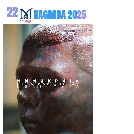
22
NAGRA
DA
20
25