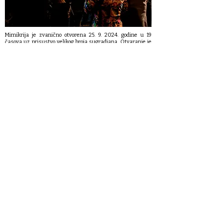
Mimikrija je zvanično otvorena
25. 9. 2024
. godine u 19
časova uz prisustvo velikog broja sugradjana. Otvaranje je
upotpunjeno video prezentacijom i odvijalo se u
amfiteatarskom prostoru ispred ulaska u Muzej.
Otvaranje izložbe