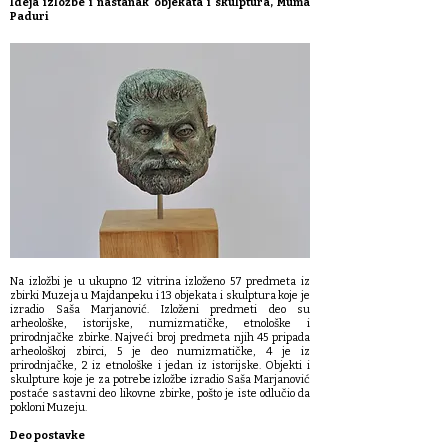
Ideja izložbe i nastanak objekata i skulptura, Muma
Paduri
Na izložbi je u ukupno 12 vitrina izloženo 57 predmeta iz
zbirki Muzeja u Majdanpeku i 13 objekata i skulptura koje je
izradio Saša Marjanović. Izloženi predmeti deo su
arheološke, istorijske, numizmatičke, etnološke i
prirodnjačke zbirke. Najveći broj predmeta njih 45 pripada
arheološkoj zbirci, 5 je deo numizmatičke, 4 je iz
prirodnjačke, 2 iz etnološke i jedan iz istorijske. Objekti i
skulpture koje je za potrebe izložbe izradio Saša Marjanović
postaće sastavni deo likovne zbirke, pošto je iste odlučio da
pokloni Muzeju.
Deo postavke