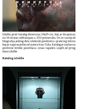
Izložbu prati katalog dimenzija 24x29 cm, koji je dizajniran
na 34 strane i odštampan u 300 primeraka. On se sastoji od
fotografija jednog dela izloženih predmeta i pratećeg teksta
koji je napisao jedan od autora Ivan Tuka. Katalog je naišao na
pozitivne kritike posetilaca i imao zapažen uspeh od prvog
dana izložbe.
Katalog izložbe