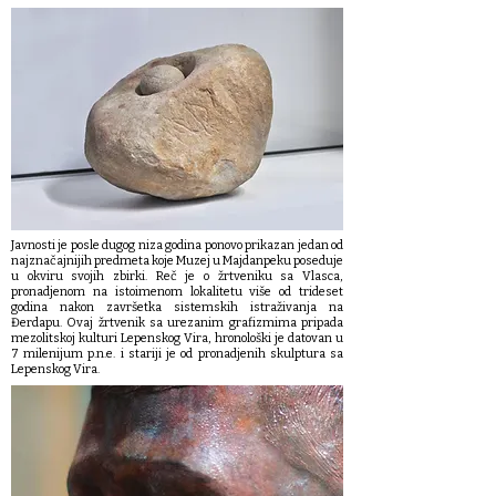
Javnosti je posle dugog niza godina ponovo prikazan jedan od
najznačajnijih predmeta koje Muzej u Majdanpeku poseduje
u okviru svojih zbirki. Reč je o žrtveniku sa Vlasca,
pronadjenom na istoimenom lokalitetu više od trideset
godina nakon završetka sistemskih istraživanja na
Đerdapu. Ovaj žrtvenik sa urezanim grafizmima pripada
mezolitskoj kulturi Lepenskog Vira, hronološki je datovan u
7 milenijum p.n.e. i stariji je od pronadjenih skulptura sa
Lepenskog Vira.