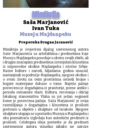
Mimikrija
Saša Marjanović
Ivan Tuka
Muzej u Majdanpeku
Preporuka Dragan Jacanović
Mimikrija je svojevrsni dijalog savremenog autora
Saše Marjanovića sa artefaktima i predmetima koje
Muzej u Majdanpeku poseduje u okviru svojih zbirki, ali
i drugim značajnim predmetima i istorijskim ličnostima
iz neposredne okoline Majdanpeka i istočne Srbije.
Razne kulture i narodi, hiljadama godina unazad,
nastanjivali su područje Majdanpeka, njegove okoline i
o svom životu na ovim prostorima ostavili brojne i
bogate materijane dokaze o tome. Najviše pažnje
posvećeno je događajima iz praistorije, pozne antike i
perioda osmanske vlasti. Kultura, verovanja i običaji
lokalnog stanovništva Vlaha su još jedan segment
kome je posvećena pažnja. Saša Marjanović je svoja
razmišljanja o događajima i ličnostima iz prošlosti
pretvorio u objekte i skulpture od terakote. Njegove
skulpture utapaju se u postavku Muzeja u Majdanpeku i
oku posmatrača izgledaju kao autentični predmeti iz
prošlosti. Celokupna ideja postavke je da predmeti
savremenog autora vizuelno nikako ne ugroze