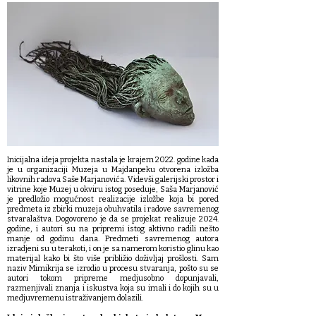
Inicijalna ideja projekta nastala je krajem 2022. godine kada
je u organizaciji Muzeja u Majdanpeku otvorena izložba
likovnih radova Saše Marjanovića. Videvši galerijski prostor i
vitrine koje Muzej u okviru istog poseduje, Saša Marjanović
je predložio mogućnost realizacije izložbe koja bi pored
predmeta iz zbirki muzeja obuhvatila i radove savremenog
stvaralaštva. Dogovoreno je da se projekat realizuje 2024.
godine, i autori su na pripremi istog aktivno radili nešto
manje od godinu dana. Predmeti savremenog autora
izradjeni su u terakoti, i on je sa namerom koristio glinu kao
materijal kako bi što više približio doživljaj prošlosti. Sam
naziv Mimikrija se izrodio u procesu stvaranja, pošto su se
autori tokom pripreme medjusobno dopunjavali,
razmenjivali znanja i iskustva koja su imali i do kojih su u
medjuvremenu istraživanjem dolazili.