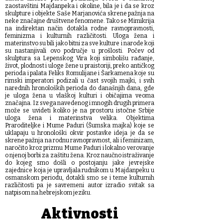
zaostavštini Majdanpeka i okoline, bila je i da se kroz
skulpture i objekte Saše Marjanovića skrene pažnja na
neke značajne društvene fenomene. Tako se Mimikrija
na indirektan način dotakla rodne ravnopravnosti,
feminizma i kulturnih različitosti. Uloga žena i
materinstvo su bili jako bitni za sve kulture i narode koji
su nastanjivali ovo područje u prošlosti. Počev od
skulptura sa Lepenskog Vira koji simbolišu rađanje,
život, plodnost i uloge žene u praistoriji, preko antičkog
perioda i palata Feliks Romulijane i Šarkamena koje su
rimski imperatori podizali u čast svojih majki, i svih
narednih hronoloških perioda do današnjih dana, gde
je uloga žena u vlaškoj kulturi i običajima veoma
značajna. Iz svega navedenog i mnogih drugih primera
može se uvideti koliko je na prostoru istočne Srbije
uloga žena i materinstva velika. Objektima
Praroditeljke i Mume Paduri (Šumska majka) koje se
uklapaju u hronološki okvir postavke ideja je da se
skrene pažnja na rodnu ravnopravnost, ali i feminizam,
naročito kroz prizmu Mume Paduri i lokalno verovanje
o njenoj borbi za zaštitu žena. Kroz naučno istraživanje
do kojeg smo došli o postojanju jake jevrejske
zajednice koja je upravljala rudnikom u Majdanpeku u
osmanskom periodu, dotakli smo se i teme kulturnih
različitosti pa je savremeni autor izradio svitak sa
natpisom na hebrejskom jeziku.
Aktivnosti