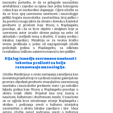
muzejsku postavku, te da se prilagode muzejskim
artefaktima i zajedno sa njima čine jednu homogenu
celinu koja se međusobno dopunjuje. Ciljevi izložbe su
da se kroz spoj savremene umetnosti i muzeologije
približi bogata muzeološka zaostavština široj publici i
da posetioci mogu lakše da shvate i dovedu u kontekst
predmete iz prošlosti koje Muzej u Majdanpeku
poseduje, ali i da se kroz objekte i skulpture koje je
savremeni autor izradio skrene pažnja na neke od
aktuelnih i osetljivih tema u društvu. U maloj sredini i
lokalnoj zajednici, Mimikrija se za veoma kratko
vreme profilisala u jednu od najzapaženijih izložbi
poslednjih godina u Majdanpeku, sa odličnim
rezultatima i velikom zainteresovanošću šire publike.
Dijalog izmedju savremene umetnost i
tekovina prošlosti za bolje
razumevanje muzeologije.
Izložba Mimikrija je u svom nastajanju zamišljena kao
inovativni projekat koji će u jednom malom galerijskom
prostoru objediniti predmete stvaralaštva savremenog
umetnika i muzeološke predmete stare i po nekoliko
hiljada godina koje Muzej u Majdanpeku poseduje u
okviru svojih zbirki. Projekat ima svoj značaj u
naučnom, kulturnom i društvenom smislu. U naučnom
on se ogleda kroz istraživanje istorije Majdanpeka i
okoline, i podizanja svesti o kulturno istorijskoj
zaostavštini u okviru lokalne zajednice i šire. Ideja
autora izložbe pored podizanja svesti o kulturnoj