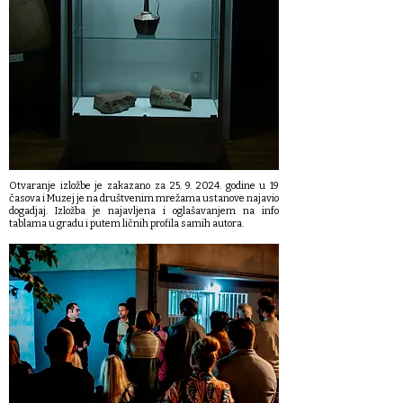
Otvaranje izložbe je zakazano za
25. 9. 2024
. godine u 19
časova i Muzej je na društvenim mrežama ustanove najavio
dogadjaj. Izložba je najavljena i oglašavanjem na info
tablama u gradu i putem ličnih profila samih autora.