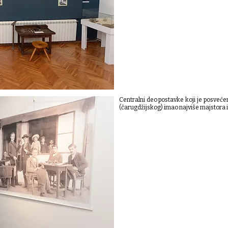
Centralni deo postavke koji je posveć
(čarugdžijskog) imao najviše majstora i