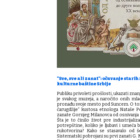
"Sve, sve ali zanat": očuvanje stari
kulturne baštine Srbije
Publiku privoleti prošlosti, ukazati zn
je svakog muzeja, a naročito onih mladi
pronađu svoje mesto pod Suncem. O tome
čarugdžije“ kustosa etnologa Nataše Po
zanate Gornjeg Milanovca od osnivanja 
Šta je to činilo život pre industrijali
potrepštine, koliko je ljubavi i umeća 
rukotvorina? Kako se stasavalo od š
Sistematski pobrojani su prvi zanati G. M