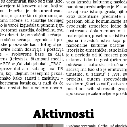
fi su dominirali, kako se zanat učio,
veza između kulturnog nasleđa
Gornjem Milanovcu a i oni koji se
panoima predstavljeno je 19 sta
nu. Izložba je dokumentovana
razvoj kroz istoriju grada, njih
ma, majstorskim diplomama, od
kroz autentične predmete i 
ama rađene za zanatlije Gornjeg
poseban oblik komunikacije sa
 je varoš izgledala u punom sjaju
evociranje atmosfere jedne d
otomci zanatlija, doživeli su ovu
ilustrovana dokumentarnim i 
e oduzeti iz porodičnih sećanja i
materijalom, posebno se ističu
rodična sećanja, legende ali pre
pisma i svedočanstva koja pr
tske proizvode kao i fotografije i
nacionalne kulturne baštine 
re ličnih doživljaja i postavlja
istorijsko-umetničke, etnološke
ine – svojevrsne baze za dalja
je u periodu od 10 meseci pos
ćena (televizija, štampani mediji,
ustanovi tako i u gostujućim p
e RTS-a: „Od zlata jabuka“ i „TRAG-
održavana autorska stručna 
eprezentativan katalog, na 119
sadržajima kao što je emitovan
m, koji idejnim rešenjima prkosi
umetnici u zanatu“ i „Sve, s
onako kako zanati i zaslužuju –
projekta, putem sprovođen
koricama kataloga, u nadi da će
sveskom „Stari zanati“, ostvare
ština, opstati bar u nekom novom
posetioci svih starosnih grup
spoznavanje zaboravljene prošlo
Aktivnosti
Svečano otvaranje izložbe „Od abadžij