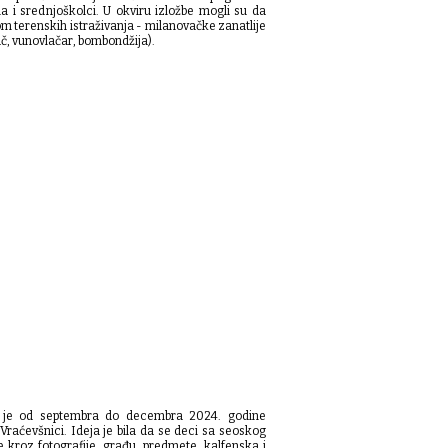
a i srednjoškolci. U okviru izložbe mogli su da
om terenskih istraživanja - milanovačke zanatlije
č, vunovlačar, bombondžija).
e“ je od septembra do decembra 2024. godine
Vraćevšnici. Ideja je bila da se deci sa seoskog
e kroz fotografije, građu, predmete, kalfenska i