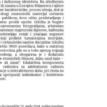
 i kulturnog identiteta. Na izložbenim
rih zanata u Gornjem Milanovcu i njihov
ove karakteristike, proces učenja, dok je
drugi muzeološki materijal ostvaren
 publikom, kroz uživo predstavljanje i
avno prošle epohe. Izložba je bogato
savremenim fotografijama, arhivskim
 sačuvane majstorske diplome, kalfenska
edstavljaju redak i značajan segment
koji podleže tumačenjima istorijske,
 i tehnološke naučne discipline. Izložbu
etilo 3400 posetilaca, kako u matičnoj
rostorima gde su u toku njenog trajanja
vođenja, a obogaćena je i dodatnim
je etnoloških filmova „Kako usud kaže –
ve ali zanat“. Edukativna komponenta
ja radionica sa adekvatnom radnom
na je u interaktivnom duhu, pri čemu su
a upotpunili individualno i kolektivno
sti.
e do čarugdžije“ 15. aprila 2024. godine povodom