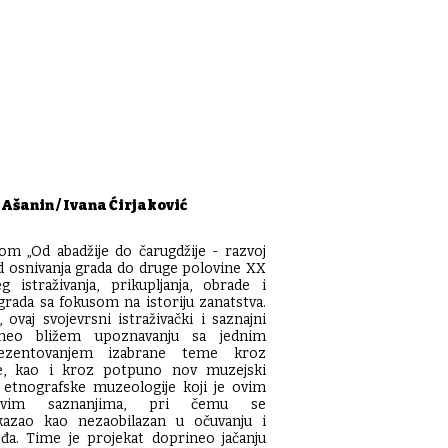
Ašanin / Ivana Ćirjaković
om „Od abadžije do čarugdžije - razvoj
 osnivanja grada do druge polovine XX
g istraživanja, prikupljanja, obrade i
grada sa fokusom na istoriju zanatstva.
ovaj svojevrsni istraživački i saznajni
ineo bližem upoznavanju sa jednim
zentovanjem izabrane teme kroz
e, kao i kroz potpuno nov muzejski
 etnografske muzeologije koji je ovim
ovim saznanjima, pri čemu se
okazao kao nezaobilazan u očuvanju i
đa. Time je projekat doprineo jačanju