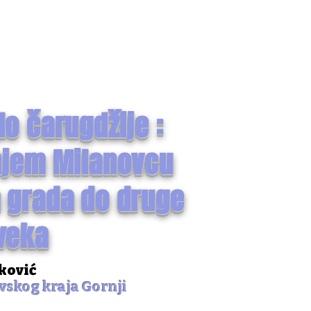
do čarugdžije :
rnjem Milanovcu
 grada do druge
veka
ković
vskog kraja Gornji