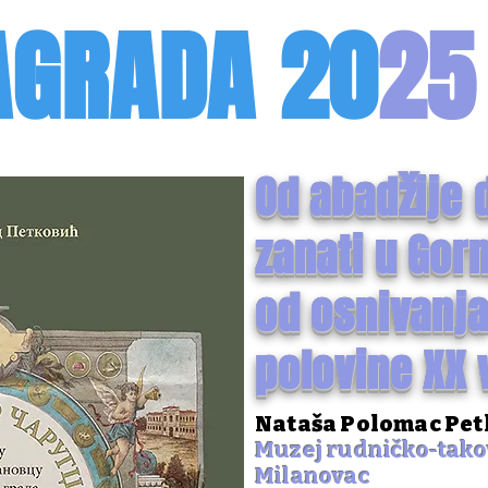
AGRA
DA
20
25
Od abadžije 
zanati u Go
od osnivanja
polovine XX 
Nataša Polomac Pet
Muzej rudničko-tako
Milanovac