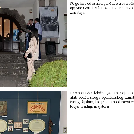
30 godina od osnivanja Muzeja rudničk
opš&ne Gornji Milanovac uz prisustvo 
zanatlija.
Deo postavke izložbe „Od abadžije do 
alati obućarskog i opančarskog zanat
čarugdžijskim, bio je jedan od razvije
brojem radnji i majstora.