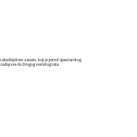
en abadžijskom zanatu, koji je pored opančarskog
 radnji sve do Drugog svetskog rata.