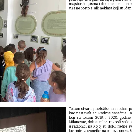
majstorska pisma i diplome poznatih m
više ne postoje, ali i nekima koji su i dan
Tokom otvaranja izložbe na seoskim po
kao nastavak edukativne saradnje. Đac
koji su tokom 2019. i 2020. godine s
Milanovac, dok su mlađi razredi sa k
u radionici na kojoj su dobili radne s
lavirinte, zagonetke na osnovu onoga što 