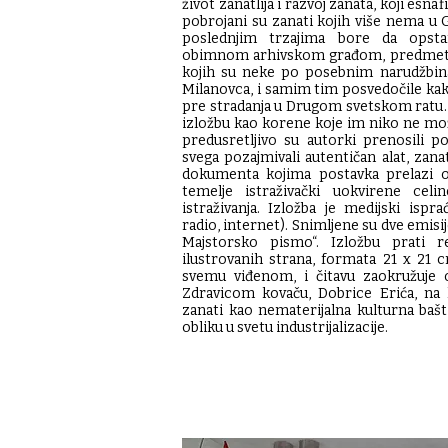
život zanatlija i razvoj zanata, koji esna
pobrojani su zanati kojih više nema u 
poslednjim trzajima bore da opsta
obimnom arhivskom građom, predmeti
kojih su neke po posebnim narudžbin
Milanovca, i samim tim posvedočile kako
pre stradanja u Drugom svetskom ratu. P
izložbu kao korene koje im niko ne mož
predusretljivo su autorki prenosili po
svega pozajmivali autentičan alat, zana
dokumenta kojima postavka prelazi okvi
temelje istraživački uokvirene cel
istraživanja. Izložba je medijski ispra
radio, internet). Snimljene su dve emisij
Majstorsko pismo“. Izložbu prati r
ilustrovanih strana, formata 21 х 21 c
svemu viđenom, i čitavu zaokružuje 
Zdravicom kovaču, Dobrice Erića, na 
zanati kao nematerijalna kulturna ba
obliku u svetu industrijalizacije.