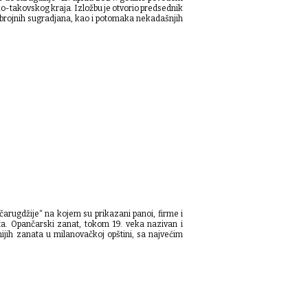
o-takovskog kraja. Izložbu je otvorio predsednik
brojnih sugradjana, kao i potomaka nekadašnjih
čarugdžije“ na kojem su prikazani panoi, firme i
a. Opančarski zanat, tokom 19. veka nazivan i
nijih zanata u milanovačkoj opštini, sa najvećim