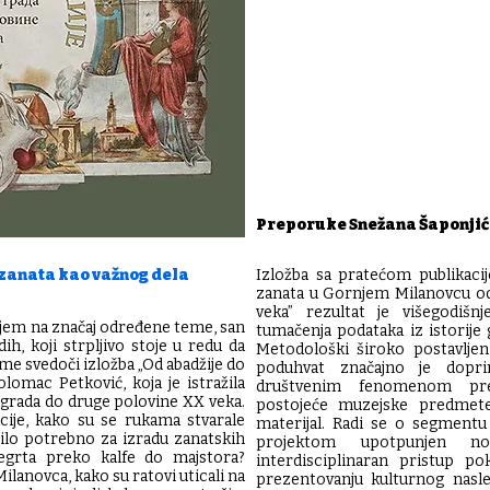
Preporuke Snežana Šaponjić 
h zanata kao važnog dela
Izložba sa pratećom publikacij
zanata u Gornjem Milanovcu od
veka” rezultat je višegodišnje
anjem na značaj određene teme, san
tumačenja podataka iz istorije 
h, koji strpljivo stoje u redu da
Metodološki široko postavljen, 
 svedoči izložba „Od abadžije do
poduhvat značajno je dopr
lomac Petković, koja je istražila
društvenim fenomenom pre
grada do druge polovine ХХ veka.
postojeće muzejske predmet
zacije, kako su se rukama stvarale
materijal. Radi se o segmentu
bilo potrebno za izradu zanatskih
projektom upotpunjen n
egrta preko kalfe do majstora?
interdisciplinaran pristup p
ilanovca, kako su ratovi uticali na
prezentovanju kulturnog nasle