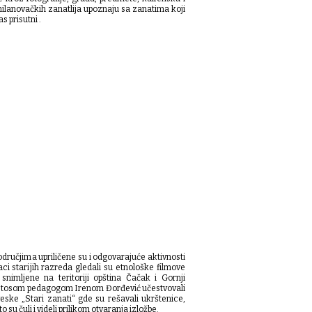
ilanovačkih zanatlija upoznaju sa zanatima koji
as prisutni .
dručjima upriličene su i odgovarajuće aktivnosti
i starijih razreda gledali su etnološke filmove
nimljene na teritoriji opština Čačak i Gornji
ustosom pedagogom Irenom Đorđević učestvovali
veske „Stari zanati“ gde su rešavali ukrštenice,
su čuli i videli prilikom otvaranja izložbe.