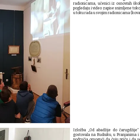
radionicama, učenici iz osnovnih škol
pogledaju i video zapise snimljene tok
u toku rada u svojim radionicama (kova
Izložba „Od abadžije do čarugdžij
gostovala na Rudniku, u Pranjanima i 
područja omogući da čuju priču i da s