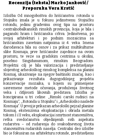
Recenzija (teksta) Marko Janković /
Preporuka Vera Krstić
Izložba Od mnogoboštva do hrišćanstva: rotonda u
Stojniku imala je u fokusu jedinstvenu Stojničku
rotondu, jedinu građevinu ovog tipa na prostoru
centralnobalkanskih rimskih provincija, koja je bila i
paganski hram i hrišćanska crkva. Jedinstvena, po
svojoj arhitekturi i po podnim mozaicima sa
hrišćanskim zavetnim natpisima iz 4. veka. Imena
darodavaca bila su osnov i za prikaz multikulturne
slike Kosmaja, prve hrišćanske zajednice na ovom
prostoru, te veze sa gradskim centrima u okolini,
posebno Singidunumom, rimskim Beogradom.
Projektni cilj je bila valorizacija i predstavljanje
slojevitog arheološkog rimskog kompleksa na planini
Kosmaj, ukazivanje na njegov baštinski značaj, kao i
prikazivanje rezultata dugogodišnjeg projekta
konzervacije mozaika, u kojem su primenjene
savremene metode očuvanja, produženja životnog
veka i čitljivosti likovnih predstava. Izložba je
koncipirana u tri celine: „Rimski carski rudnici na
Kosmaju“, „Rotonda u Stojniku“ i „Arheološko nasleđe
Kosmaja“. U prvoj je prikazan arheološki pejzaž planine
Kosmaj, ekstenzivna eksploatacija i obrada metala
tokom I i II veku, eksploatacija i smrtnost stanovništva,
retka svedočanstva objedinjenih svih aspekata
rudarstva – od rudarenja do svakodnevnog života
stanovništva rudarskih naselja. Centralni deo izložbe
bio je fokusiran na arhitekturu rotonde, predstavljenu