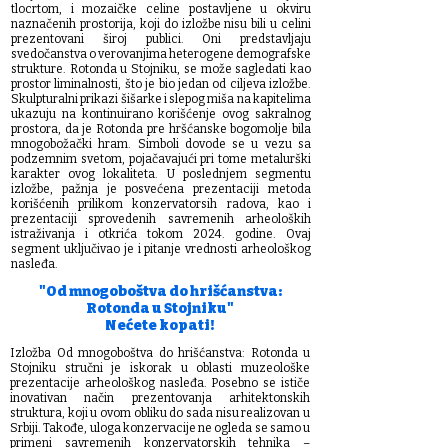
tlocrtom, i mozaičke celine postavljene u okviru
naznačenih prostorija, koji do izložbe nisu bili u celini
prezentovani široj publici. Oni predstavljaju
svedočanstva o verovanjima heterogene demografske
strukture. Rotonda u Stojniku, se može sagledati kao
prostor liminalnosti, što je bio jedan od ciljeva izložbe.
Skulpturalni prikazi šišarke i slepog miša na kapitelima
ukazuju na kontinuirano korišćenje ovog sakralnog
prostora, da je Rotonda pre hršćanske bogomolje bila
mnogobožački hram. Simboli dovode se u vezu sa
podzemnim svetom, pojačavajući pri tome metalurški
karakter ovog lokaliteta. U poslednjem segmentu
izložbe, pažnja je posvećena prezentaciji metoda
korišćenih prilikom konzervatorsih radova, kao i
prezentaciji sprovedenih savremenih arheoloških
istraživanja i otkrića tokom 2024. godine. Ovaj
segment uključivao je i pitanje vrednosti arheološkog
nasleđa.
"Od mnogoboštva do hrišćanstva:
Rotonda u Stojniku"
Nećete kopati!
Izložba Od mnogoboštva do hrišćanstva: Rotonda u
Stojniku stručni je iskorak u oblasti muzeološke
prezentacije arheološkog nasleđa. Posebno se ističe
inovativan način prezentovanja arhitektonskih
struktura, koji u ovom obliku do sada nisu realizovan u
Srbiji. Takođe, uloga konzervacije ne ogleda se samo u
primeni savremenih konzervatorskih tehnika –