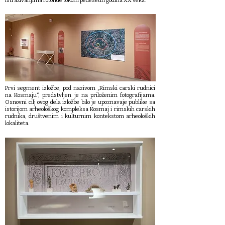
istraživanjima rotonde tokom pedesetih godina XX veka.
Prvi segment izložbe, pod nazivom „Rimski carski rudnici
na Kosmaju“, predstvljen je na priloženim fotografijama.
Osnovni cilj ovog dela izložbe bilo je upoznavaje publike sa
istorijom arheološkog kompleksa Kosmaj i rimskih carskih
rudnika, društvenim i kulturnim kontekstom arheoloških
lokaliteta.