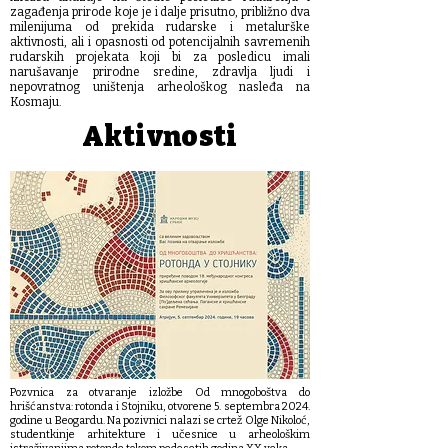
zagađenja prirode koje je i dalje prisutno, približno dva
milenijuma od prekida rudarske i metalurške
aktivnosti, ali i opasnosti od potencijalnih savremenih
rudarskih projekata koji bi za posledicu imali
narušavanje prirodne sredine, zdravlja ljudi i
nepovratnog uništenja arheološkog nasleđa na
Kosmaju.
Aktivnosti
Pozvnica za otvaranje izložbe Od mnogoboštva do
hrišćanstva: rotonda i Stojniku, otvorene 5. septembra 2024.
godine u Beogardu. Na pozivnici nalazi se crtež Olge Nikoloć,
studentkinje arhitekture i učesnice u arheološkim