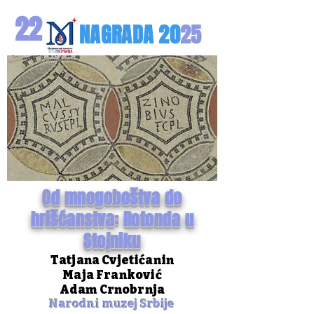
22
NAGRA
DA
20
25
Od mnogoboštva do
hrišćanstva: Rotonda u
Stojniku
Tatjana Cvjetićanin
Maja Franković
Adam Crnobrnja
Narodni muzej Srbije