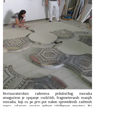
Restauratorskim radovima priložničkog mozaika
omogućeno je spajanje različitih, fragmetovanih manjih
mozaika, koji su po prvi put nakon sprovedenih zaštitnih
mera, izlagani unutar jednog izložbenog prostora. Na
fotografiji nalaze se konzervatori Narodnog muzeja Srbije i
nekadašnjeg Centralnog instituta za konzervaciju) kako
spajaju konzervirane različite delove zavetničkog mozaika
dobijaći pri tome jednu jedinstvenu celinu. Ovaj mozaički
tepih predstavlja najraskošniji mozaik otrkiven u Rotondi i
predstavlja retko otkriće, ako ne i jedinstveno na prostoru