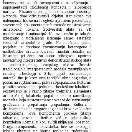
konzervatori su bili ravnopravni u osmišljavanju i
implementaciji izložbenog koncepta i izložbenog
narativa. Mozaici su polagani in situ unutar prostorija
Rotonde, time oživljavajući objekat star skoro dva
milenijuma. Inovacija se ogleda u primeni i prezentaciji
savremenih dokumentacionih metoda na istraživanju
arheoloških lokalita (softverskih alata za 3D
modelovanje i animaciju). Na ovaj način je takođe
izbegnuto i uobičajeno isticanje samo estetskih
vrednosti arheološke građe. Na naučnom planu,
projekat je doprineo razumevanju heterogene i
multietničke sredine carskih rimskih rudnika na
Kosmaju, pri čemu su autori pribegavali upotrebi
inovativnog interpretativno dekonstrultivističkog alata
– postkolonijalnog teorijskog okvira. Umesto
tradicionalnih interpretativnih modela zastupljenih u
rimskoj arheologiji u Srbiji, poput romanizacije,
autorski tim je kroz ovaj teorijski okvir sagledao, a
potom na suptilan način, prikazao populacioni, kulturni i
pluraltet verovanja na jednom arheološkom lokalitetu.
Postavljeno je i važno pitanje tretmana elemenata
arheološkog lokaliteta, poput odluke o izmeštanju
mozaika, koja je istovremeno doveao i do “napuštanja”
građevine i prepuštanja propadanju. Kulturni i
društveni uticaj je moguće sagledati kroz dve ključne
komponente. Prva komponenta pokreće pitanje
odsustva pravne i fizičke zaštite arheološkog
kompleksa Kosmaj, u koju su bili uključeni i posetioci.
Druga komponenta, aktivistička, tiče se ekologije:
izložba ukazuje na štetne posledice rudarenja i