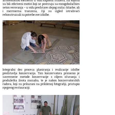
arhitektonski elementi u vidu kapitela stubova, na kojima
su bili otkriveni motivi koji se povezuju sa mnogobožačkim
seton verovanja – u vidu predstave slepog miša i šišarke; ali
i mermerna tranzena, čiji su izgled istraživači
rekonstruisali za potrebe ove izložbe.
Integralni deo procesa planiranja i realizacije izložbe
predstavlja konzervacija. Tim konzervatora primenio je
savremene metode konzervacije s ciljem očuvanja i
produžetka života mozaika, te je nakon konzervatorskih
radova, koji su prikazani na priloženoj fotografiji, pristupio
njegovog restauraciji.