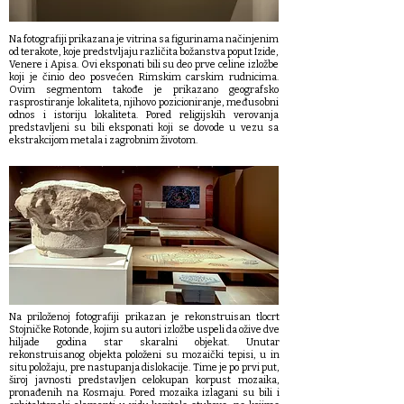
Na fotografiji prikazana je vitrina sa figurinama načinjenim
od terakote, koje predstvljaju različita božanstva poput Izide,
Venere i Apisa. Ovi eksponati bili su deo prve celine izložbe
koji je činio deo posvećen Rimskim carskim rudnicima.
Ovim segmentom takođe je prikazano geografsko
rasprostiranje lokaliteta, njihovo pozicioniranje, međusobni
odnos i istoriju lokaliteta. Pored religijskih verovanja
predstavljeni su bili eksponati koji se dovode u vezu sa
ekstrakcijom metala i zagrobnim životom.
Na priloženoj fotografiji prikazan je rekonstruisan tlocrt
Stojničke Rotonde, kojim su autori izložbe uspeli da ožive dve
hiljade godina star skaralni objekat. Unutar
rekonstruisanog objekta položeni su mozaički tepisi, u in
situ položaju, pre nastupanja dislokacije. Time je po prvi put,
široj javnosti predstavljen celokupan korpust mozaika,
pronađenih na Kosmaju. Pored mozaika izlagani su bili i