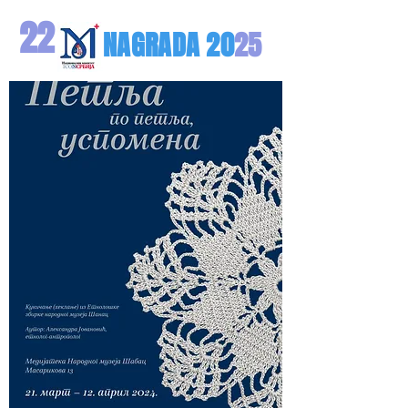
22
NAGRA
DA
20
25