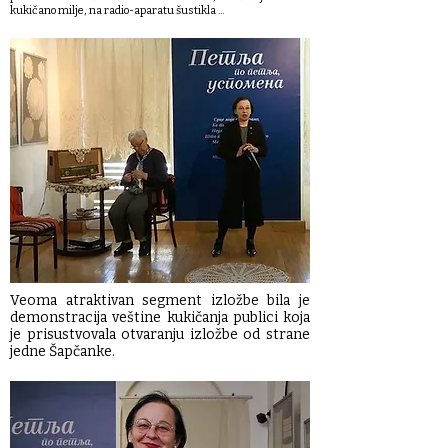
kukičano milje, na radio-aparatu šustikla ...
Veoma atraktivan segment izložbe bila je
demonstracija veštine kukičanja publici koja
je prisustvovala otvaranju izložbe od strane
jedne Šapčanke.