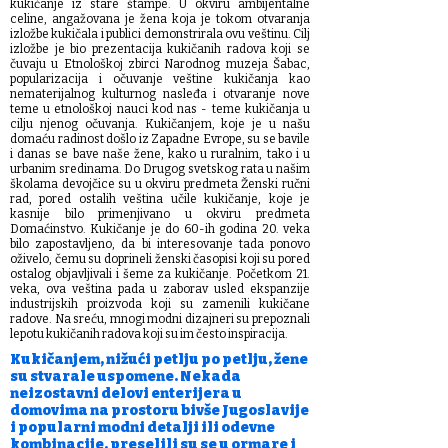
kukičanje iz stare štampe. U okviru ambijentalne
celine, angažovana je žena koja je tokom otvaranja
izložbe kukičala i publici demonstrirala ovu veštinu. Cilj
izložbe je bio prezentacija kukičanih radova koji se
čuvaju u Etnološkoj zbirci Narodnog muzeja Šabac,
popularizacija i očuvanje veštine kukičanja kao
nematerijalnog kulturnog nasleđa i otvaranje nove
teme u etnološkoj nauci kod nas - teme kukičanja u
cilju njenog očuvanja. Kukičanjem, koje je u našu
domaću radinost došlo iz Zapadne Evrope, su se bavile
i danas se bave naše žene, kako u ruralnim, tako i u
urbanim sredinama. Do Drugog svetskog rata u našim
školama devojčice su u okviru predmeta Ženski ručni
rad, pored ostalih veština učile kukičanje, koje je
kasnije bilo primenjivano u okviru predmeta
Domaćinstvo. Kukičanje je do 60-ih godina 20. veka
bilo zapostavljeno, da bi interesovanje tada ponovo
oživelo, čemu su doprineli ženski časopisi koji su pored
ostalog objavljivali i šeme za kukičanje. Početkom 21.
veka, ova veština pada u zaborav usled ekspanzije
industrijskih proizvoda koji su zamenili kukičane
radove. Na sreću, mnogi modni dizajneri su prepoznali
lepotu kukičanih radova koji su im često inspiracija.
Kukičanjem, nižući petlju po petlju, žene
su stvarale uspomene. Nekada
neizostavni delovi enterijera u
domovima na prostoru bivše Jugoslavije
i popularni modni detalji ili odevne
kombinacije, preselili su se u ormare i