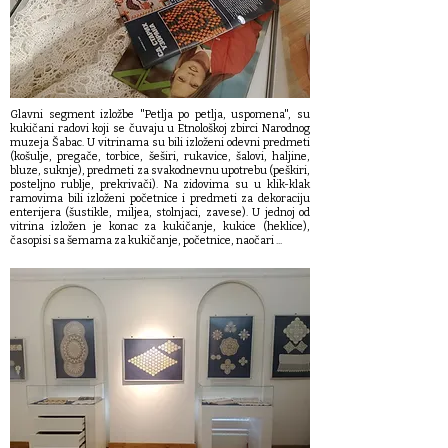
Glavni segment izložbe "Petlja po petlja, uspomena", su
kukičani radovi koji se čuvaju u Etnološkoj zbirci Narodnog
muzeja Šabac. U vitrinama su bili izloženi odevni predmeti
(košulje, pregače, torbice, šeširi, rukavice, šalovi, haljine,
bluze, suknje), predmeti za svakodnevnu upotrebu (peškiri,
posteljno rublje, prekrivači). Na zidovima su u klik-klak
ramovima bili izloženi početnice i predmeti za dekoraciju
enterijera (šustikle, miljea, stolnjaci, zavese). U jednoj od
vitrina izložen je konac za kukičanje, kukice (heklice),
časopisi sa šemama za kukičanje, početnice, naočari ...