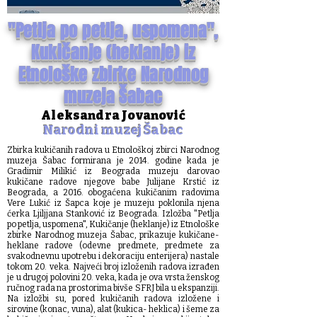
"Petlja po petlja, uspomena",
Kukičanje (heklanje) iz
Etnološke zbirke Narodnog
muzeja Šabac
Aleksandra Jovanović
Narodni muzej Šabac
Zbirka kukičanih radova u Etnološkoj zbirci Narodnog
muzeja Šabac formirana je 2014. godine kada je
Gradimir Milikić iz Beograda muzeju darovao
kukičane radove njegove babe Julijane Krstić iz
Beograda, a 2016. obogaćena kukičanim radovima
Vere Lukić iz Šapca koje je muzeju poklonila njena
ćerka Ljiljjana Stanković iz Beograda. Izložba "Petlja
po petlja, uspomena", Kukičanje (heklanje) iz Etnološke
zbirke Narodnog muzeja Šabac, prikazuje kukičane-
heklane radove (odevne predmete, predmete za
svakodnevnu upotrebu i dekoraciju enterijera) nastale
tokom 20. veka. Najveći broj izloženih radova izrađen
je u drugoj polovini 20. veka, kada je ova vrsta ženskog
ručnog rada na prostorima bivše SFRJ bila u ekspanziji.
Na izložbi su, pored kukičanih radova izložene i
sirovine (konac, vuna), alat (kukica- heklica) i šeme za