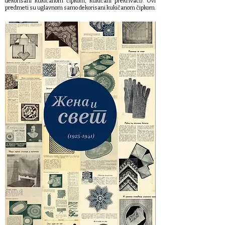
dekorisani kukičanom čipkom, kukičani prekrivači). Ovi
predmeti su uglavnom samo dekorisani kukičanom čipkom.