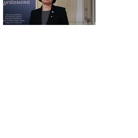
Otvaranje izložbe je privuklo pažnju svih lokalnih medija.
Izjave su date za lokalni list Glas Podrinja, TV AS, TV
Informer, NOVA RS, dopisništvo RTS u Šapcu i Radio
Beograd.
https://www.glaspodrinja.rs/aktuelno/42042/kukicanje-heklanje-
iz-etnoloske-zbirke-narodnog-muzeja-sabac
https://www.facebook.com/story.php/?
story_fbid=934812621931067&id=100062070135430&_rdr
https://rtsplaneta.rs/en/video/3872099/listing/42/petlja-po-petlja-
uspomena
hhttps://www.instagram.com/rts_planeta/reel/DGQkioqMNbr/
hhttps://www.instagram.com/rts_planeta/reel/DGQkioqMNbr/
ttps://nova.rs/emisije/petlja-po-petlja-uspomena-da-li-znate-sta-
je-kukicanje/