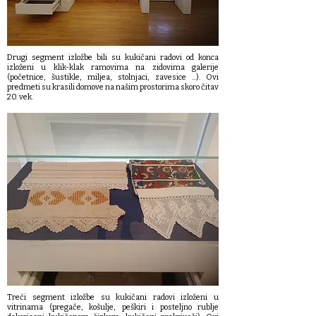
Drugi segment izložbe bili su kukičani radovi od konca
izloženi u klik-klak ramovima na zidovima galerije
(početnice, šustikle, miljea, stolnjaci, zavesice ...). Ovi
predmeti su krasili domove na našim prostorima skoro čitav
20. vek.
Treći segment izložbe su kukičani radovi izloženi u
vitrinama (pregače, košulje, peškiri i posteljno rublje