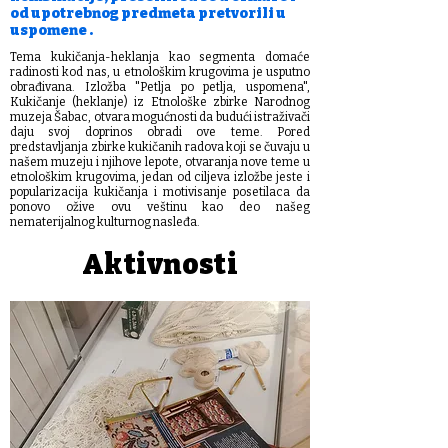
od upotrebnog predmeta pretvorili u
uspomene .
Tema kukičanja-heklanja kao segmenta domaće
radinosti kod nas, u etnološkim krugovima je usputno
obrađivana. Izložba "Petlja po petlja, uspomena",
Kukičanje (heklanje) iz Etnološke zbirke Narodnog
muzeja Šabac, otvara mogućnosti da budući istraživači
daju svoj doprinos obradi ove teme. Pored
predstavljanja zbirke kukičanih radova koji se čuvaju u
našem muzeju i njihove lepote, otvaranja nove teme u
etnološkim krugovima, jedan od ciljeva izložbe jeste i
popularizacija kukičanja i motivisanje posetilaca da
ponovo ožive ovu veštinu kao deo našeg
nematerijalnog kulturnog nasleđa.
Aktivnosti