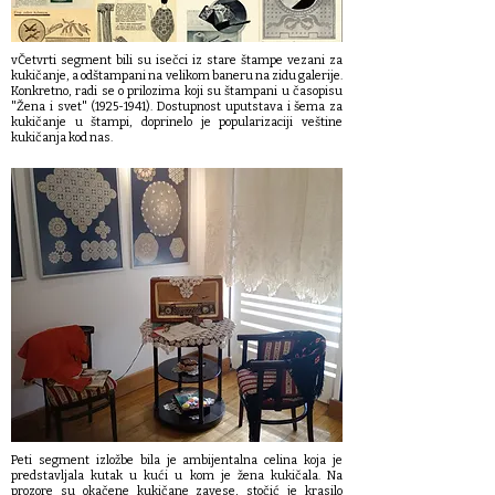
vČetvrti segment bili su isečci iz stare štampe vezani za
kukičanje, a odštampani na velikom baneru na zidu galerije.
Konkretno, radi se o prilozima koji su štampani u časopisu
"Žena i svet"
(1925-1941)
. Dostupnost uputstava i šema za
kukičanje u štampi, doprinelo je popularizaciji veštine
kukičanja kod nas.
Peti segment izložbe bila je ambijentalna celina koja je
predstavljala kutak u kući u kom je žena kukičala. Na
prozore su okačene kukičane zavese, stočić je krasilo