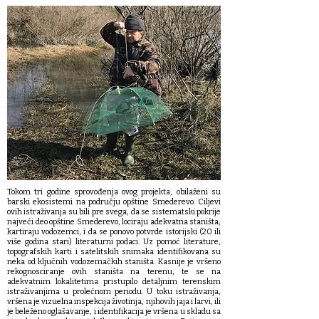
Tokom tri godine sprovođenja ovog projekta, obilaženi su
barski ekosistemi na području opštine Smederevo. Ciljevi
ovih istraživanja su bili pre svega, da se sistematski pokrije
najveći deo opštine Smederevo, lociraju adekvatna staništa,
kartiraju vodozemci, i da se ponovo potvrde istorijski (20 ili
više godina stari) literaturni podaci. Uz pomoć literature,
topografskih karti i satelitskih snimaka identifikovana su
neka od ključnih vodozemačkih staništa. Kasnije je vršeno
rekognosciranje ovih staništa na terenu, te se na
adekvatnim lokalitetima pristupilo detaljnim terenskim
istraživanjima u prolećnom periodu. U toku istraživanja,
vršena je vizuelna inspekcija životinja, njihovih jaja i larvi, ili
je beleženo oglašavanje, i identifikacija je vršena u skladu sa