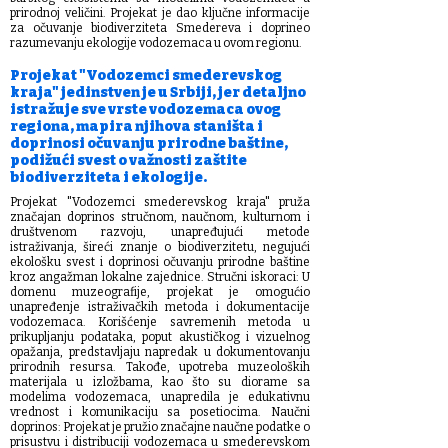
prirodnoj veličini. Projekat je dao ključne informacije
za očuvanje biodiverziteta Smedereva i doprineo
razumevanju ekologije vodozemaca u ovom regionu.
Projekat "Vodozemci smederevskog
kraja" jedinstven je u Srbiji, jer detaljno
istražuje sve vrste vodozemaca ovog
regiona, mapira njihova staništa i
doprinosi očuvanju prirodne baštine,
podižući svest o važnosti zaštite
biodiverziteta i ekologije.
Projekat "Vodozemci smederevskog kraja" pruža
značajan doprinos stručnom, naučnom, kulturnom i
društvenom razvoju, unapređujući metode
istraživanja, šireći znanje o biodiverzitetu, negujući
ekološku svest i doprinosi očuvanju prirodne baštine
kroz angažman lokalne zajednice. Stručni iskoraci: U
domenu muzeografije, projekat je omogućio
unapređenje istraživačkih metoda i dokumentacije
vodozemaca. Korišćenje savremenih metoda u
prikupljanju podataka, poput akustičkog i vizuelnog
opažanja, predstavljaju napredak u dokumentovanju
prirodnih resursa. Takođe, upotreba muzeoloških
materijala u izložbama, kao što su diorame sa
modelima vodozemaca, unapredila je edukativnu
vrednost i komunikaciju sa posetiocima. Naučni
doprinos: Projekat je pružio značajne naučne podatke o
prisustvu i distribuciji vodozemaca u smederevskom