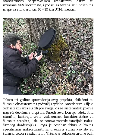
standardnom herpetološkom literaturom. Zatim su
uzimane GPS koordinate, i podaci sa terena su unošeni na
mape sa standardnom 10 × 10 km UTM mrežom.
Tokom tri godine sprovođenja ovog projekta, obilaženi su
šumski ekosistemi na području opštine Smederevo. Ciljevi
ovih istraživanja su bili pre svega, da se sistematski pokrije
najveći deo šuma u opštini Smederevo, lociraju adekvatna
staništa, kartiraju vrste vodozemaca karakteristične za
šumska staništa, i da se ponovo potvrde istorijski nalazi
šarenog daždevnjaka. Stoga je poseban fokus je bio na
specifičnim mikrostaništima u okviru šuma kao što su
šumski potoci i razlivi istih. Vršeno je rekognosciranje ovih