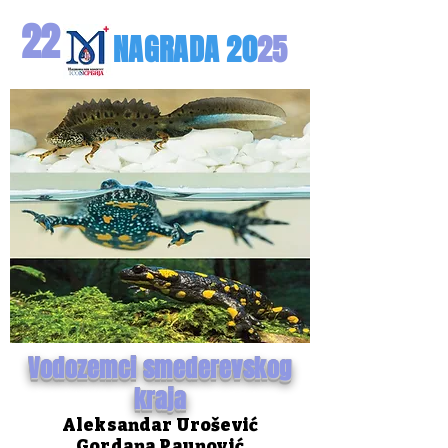
22
NAGRA
DA
20
25
Vodozemci smederevskog
kraja
Aleksandar Urošević
Gordana Paunović