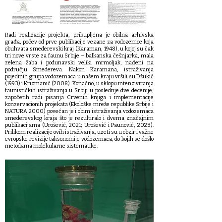
Radi realizacije projekta, prikupljena je obilna arhivska
građa, počev od prve publikacije vezane za vodozemce koja
obuhvata smederevski kraj (Karaman, 1948), u kojoj su čak
tri nove vrste za faunu Srbije – balkanska češnjarka, mala
zelena žaba i podunavski veliki mrmoljak, nađeni na
području Smedereva. Nakon Karamana, istraživanja
pojedinih grupa vodozemaca u našem kraju vršili su Džukić
(1993) i Krizmanić (2008). Konačno, u sklopu intenziviranja
faunističkih istraživanja u Srbiji u poslednje dve decenije,
započetih radi pisanja Crvenih knjiga i implementacije
konzervacionih projekata (Ekološke mreže republike Srbije i
NATURA 2000) povećan je i obim istraživanja vodozemaca
smederevskog kraja što je rezultiralo i dvema značajnim
publikacijama (Urošević, 2021; Urošević i Paunović, 2023).
Prilikom realizacije ovih istraživanja, uzeti su u obzir i važne
evropske revizije taksonomije vodozemaca, do kojih se došlo
metodama molekularne sistematike.