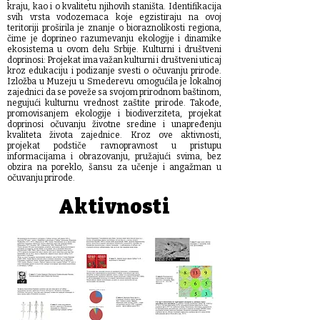
kraju, kao i o kvalitetu njihovih staništa. Identifikacija
svih vrsta vodozemaca koje egzistiraju na ovoj
teritoriji proširila je znanje o bioraznolikosti regiona,
čime je doprineo razumevanju ekologije i dinamike
ekosistema u ovom delu Srbije. Kulturni i društveni
doprinosi: Projekat ima važan kulturni i društveni uticaj
kroz edukaciju i podizanje svesti o očuvanju prirode.
Izložba u Muzeju u Smederevu omogućila je lokalnoj
zajednici da se poveže sa svojom prirodnom baštinom,
negujući kulturnu vrednost zaštite prirode. Takođe,
promovisanjem ekologije i biodiverziteta, projekat
doprinosi očuvanju životne sredine i unapređenju
kvaliteta života zajednice. Kroz ove aktivnosti,
projekat podstiče ravnopravnost u pristupu
informacijama i obrazovanju, pružajući svima, bez
obzira na poreklo, šansu za učenje i angažman u
očuvanju prirode.
Aktivnosti