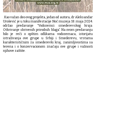
. Kao važan deo ovog projekta, jedan od autora, dr Aleksandar
Urošević je u toku manifestacije Noć muzeja 18. maja 2024.
održao predavanje “Vodozemci smederevskog kraja:
Otkrivanje skrivenih prirodnih blaga”. Na ovom predavanju
bilo je reči o opštim odlikama vodozemaca, istorijatu
istraživanja ove grupe u Srbiji i Smederevu, vrstama
karakterističnim za smederevki kraj, zanimljivostima sa
terena i o konzervacionom značaju ove grupe i važnosti
njihove zaštite.
https://www.instagram.com/p/C7EXN4SMqRA/?
igsh=MTA3bjE3YmkwYXpibA==