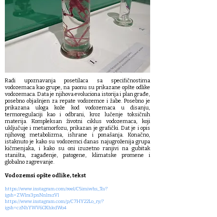
Radi upoznavanja posetilaca sa specifičnostima
vodozemaca kao grupe, na paonu su prikazane opšte odlike
vodozemaca. Data je njihova evoluciona istorija i plan građe,
posebno objašnjen za repate vodozemce i žabe. Posebno je
prikazana uloga kože kod vodozemaca u disanju,
termoregulaciji kao i odbrani, kroz lučenje toksičnih
materija. Kompleksan životni ciklus vodozemaca, koji
uključuje i metamorfozu, prikazan je grafički. Dat je i opis
njihovog metabolizma, ishrane i ponašanja. Konačno,
istaknuto je kako su vodozemci danas najugroženija grupa
kičmenjaka, i kako su oni izuzetno ranjivi na gubitak
staništa, zagađenje, patogene, klimatske promene i
globalno zagrevanje.
Vodozemsi opšte odlike, tekst
https://www.instagram.com/reel/C5imiwhs_To/?
igsh=ZWlra3pnNnlrazVl
https://www.instagram.com/p/C7HY22Lo_ry/?
igsh=czNhYWV6OXhkdWo4