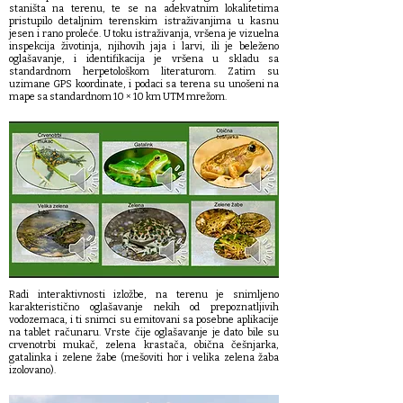
staništa na terenu, te se na adekvatnim lokalitetima
pristupilo detaljnim terenskim istraživanjima u kasnu
jesen i rano proleće. U toku istraživanja, vršena je vizuelna
inspekcija životinja, njihovih jaja i larvi, ili je beleženo
oglašavanje, i identifikacija je vršena u skladu sa
standardnom herpetološkom literaturom. Zatim su
uzimane GPS koordinate, i podaci sa terena su unošeni na
mape sa standardnom 10 × 10 km UTM mrežom.
Radi interaktivnosti izložbe, na terenu je snimljeno
karakteristično oglašavanje nekih od prepoznatljivih
vodozemaca, i ti snimci su emitovani sa posebne aplikacije
na tablet računaru. Vrste čije oglašavanje je dato bile su
crvenotrbi mukač, zelena krastača, obična češnjarka,
gatalinka i zelene žabe (mešoviti hor i velika zelena žaba
izolovano).