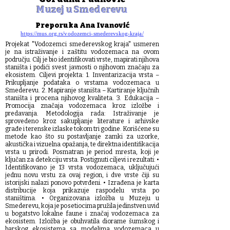
Muzej u Smederevu
Preporuka Ana Ivanović
https://mus.org.rs/vodozemci-smederevskog-kraja/
Projekat "Vodozemci smederevskog kraja" usmeren
je na istraživanje i zaštitu vodozemaca na ovom
području. Cilj je bio identifikovati vrste, mapirati njihova
staništa i podići svest javnosti o njihovom značaju za
ekosistem. Ciljevi projekta: 1. Inventarizacija vrsta –
Prikupljanje podataka o vrstama vodozemaca u
Smederevu. 2. Mapiranje staništa – Kartiranje ključnih
staništa i procena njihovog kvaliteta. 3. Edukacija –
Promocija značaja vodozemaca kroz izložbe i
predavanja. Metodologija rada: Istraživanje je
sprovedeno kroz sakupljanje literature i arhivske
građe i terenske izlaske tokom tri godine. Korišćene su
metode kao što su postavljanje zamki za uzorke,
akustička i vizuelna opažanja, te direktna identifikacija
vrsta u prirodi. Posmatran je period mresta, koji je
ključan za detekciju vrsta. Postignuti ciljevi i rezultati: •
Identifikovano je 13 vrsta vodozemaca, uključujući
jednu novu vrstu za ovaj region, i dve vrste čiji su
istorijski nalazi ponovo potvrđeni. • Izrađena je karta
distribucije koja prikazuje raspodelu vrsta po
staništima. • Organizovana izložba u Muzeju u
Smederevu, koja je posetiocima pružila jedinstven uvid
u bogatstvo lokalne faune i značaj vodozemaca za
ekosistem. Izložba je obuhvatila diorame šumskog i
barskog ekosistema sa modelima vodozemaca u